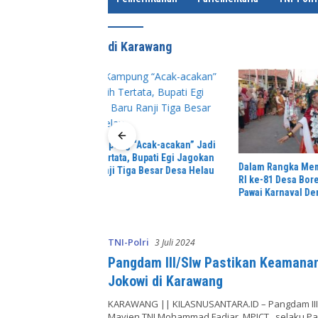
e
di Karawang
 “Acak-acakan” Jadi
H. Dedi W
, Bupati Egi Jagokan
RKPS: Kun
Dalam Rangka Memeriahkan HUT
ga Besar Desa Helau
Un
RI ke-81 Desa Boreng Menggelar
Pawai Karnaval Dengan Begitu
Meriah dan Spektakuler
TNI-Polri
3 Juli 2024
Pangdam III/Slw Pastikan Keamana
Jokowi di Karawang
KARAWANG || KILASNUSANTARA.ID – Pangdam III/
Mayjen TNI Mohammad Fadjar, MPICT., selaku P