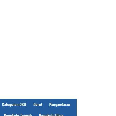
Kabupaten OKU
Garut
Pangandaran
Bengkulu Tengah
Bengkulu Utara