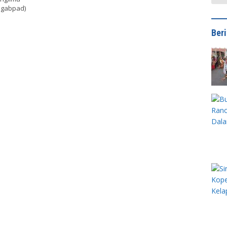
sgabpad)
Ber