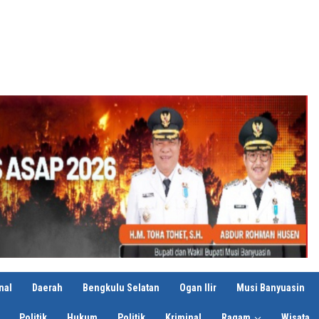
nal
Daerah
Bengkulu Selatan
Ogan Ilir
Musi Banyuasin
Politik
Hukum
Politik
Kriminal
Ragam
Wisata