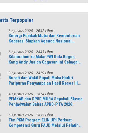
rita Terpopuler
8 Agustus 2026
2642 Lihat
1
Sinergi Pemkab Muba dan Kementerian
Koperasi Siapkan Agenda Nasional
Hilirisasi Kelapa Sawit
8 Agustus 2026
2443 Lihat
2
Silaturahmi ke Mako PWI Kota Bogor,
Kang Andy Jualan Gagasan Ini Sebagai
Modal Maju di Konferprov PWI Jabar
3 Agustus 2026
2419 Lihat
3
Bupati dan Wakil Bupati Muba Hadiri
Paripurna Penyampaian Hasil Reses III
DPRD Tahun 2026
4 Agustus 2026
1874 Lihat
4
PEMKAB dan DPRD MUBA Sepakati Skema
Penjadwalan Bahas APBD-P TA 2026
5 Agustus 2026
1835 Lihat
5
Tim PKM Program ELIN UPI Perkuat
Kompetensi Guru PAUD Melalui Pelatihan
AI Untuk Pembelajaran Literasi dan