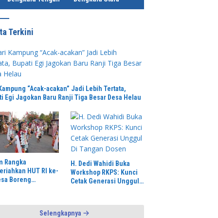
ta Terkini
 Kampung “Acak-acakan” Jadi Lebih Tertata,
ti Egi Jagokan Baru Ranji Tiga Besar Desa Helau
sta Bandung Ungkap 29
TNI dan Aliansi Solokanjeruk
S
 C3, 36 Tersangka
Semangat Gotong Royong
K
nkan dalam Periode Juni-
Pengecoran Jembatan Beton
Ag
026
Garuda Perintis
Sa
m Rangka
H. Dedi Wahidi Buka
riahkan HUT RI ke-
Workshop RKPS: Kunci
esa Boreng
Cetak Generasi Unggul
gelar Pawai
Di Tangan Dosen
aval Dengan Begitu
ah dan Spektakuler
Selengkapnya