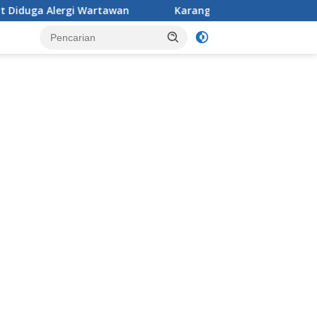
awan
Karang Taruna Desa Jonggol menggelar aksi pena