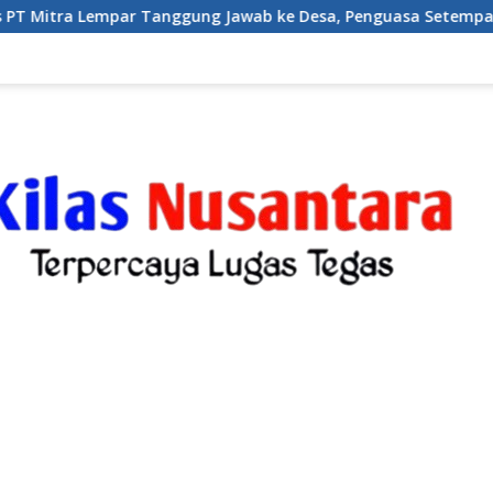
nggung Jawab ke Desa, Penguasa Setempat Diduga Alergi Wart