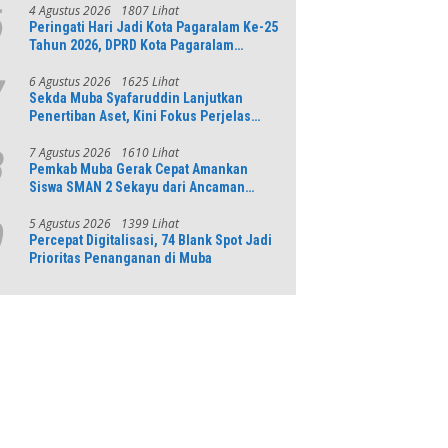
Numerasi
4 Agustus 2026
1807 Lihat
6
Peringati Hari Jadi Kota Pagaralam Ke-25
Tahun 2026, DPRD Kota Pagaralam
Menggelar Rapat Paripurna
6 Agustus 2026
1625 Lihat
7
Sekda Muba Syafaruddin Lanjutkan
Penertiban Aset, Kini Fokus Perjelas
Tapal Batas Desa di Lawang Wetan
7 Agustus 2026
1610 Lihat
8
Pemkab Muba Gerak Cepat Amankan
Siswa SMAN 2 Sekayu dari Ancaman
Pohon Tua Rawan Tumbang
5 Agustus 2026
1399 Lihat
9
Percepat Digitalisasi, 74 Blank Spot Jadi
Prioritas Penanganan di Muba