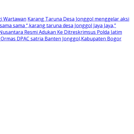
gi Wartawan
Karang Taruna Desa Jonggol menggelar aksi
ama sama “,karang taruna desa Jonggol Jaya Jaya,”
usantara Resmi Adukan Ke Ditreskrimsus Polda Jatim
a Ormas DPAC satria Banten Jonggol,Kabupaten Bogor