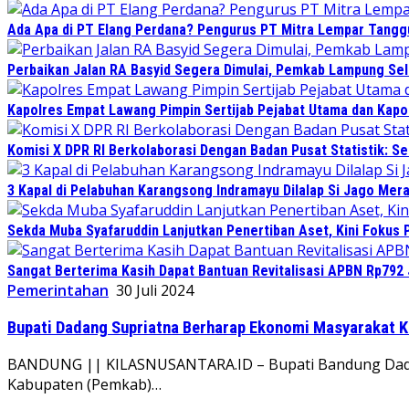
Ada Apa di PT Elang Perdana? Pengurus PT Mitra Lempar Tang
Perbaikan Jalan RA Basyid Segera Dimulai, Pemkab Lampung Sel
Kapolres Empat Lawang Pimpin Sertijab Pejabat Utama dan Kapo
Komisi X DPR RI Berkolaborasi Dengan Badan Pusat Statistik: 
3 Kapal di Pelabuhan Karangsong Indramayu Dilalap Si Jago Mer
Sekda Muba Syafaruddin Lanjutkan Penertiban Aset, Kini Fokus 
Sangat Berterima Kasih Dapat Bantuan Revitalisasi APBN Rp792 
Pemerintahan
30 Juli 2024
Bupati Dadang Supriatna Berharap Ekonomi Masyarakat 
BANDUNG || KILASNUSANTARA.ID – Bupati Bandung Dadan
Kabupaten (Pemkab)…