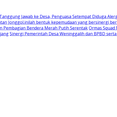
 Tanggung Jawab ke Desa, Penguasa Setempat Diduga Aler
n Jonggol.inilah bentuk kepemudaan yang bersinergi bers
an Pembagian Bendera Merah Putih Serentak
Ormas Squad N
jang
Sinergi Pemerintah Desa Weninggalih dan BPBD sert