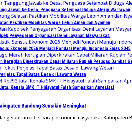
gung Jawab ke Desa, Penguasa Setempat Diduga Alergi Wartawan
atan Pastikan Mobilitas Warga Lebih Aman dan Nyaman
lsek,Penyegaran Organisasi Demi Layanan Masyarakat,
Sensus Ekonomi 2026 Menjadi Pondasi Menuju Indonesia Emas 2045
ah Kerugian Diperkirakan Capai Miliaran Rupiah Petugas Damkar 
Perjelas Tapal Batas Desa di Lawang Wetan
Juta, Kepala SMK IT Hidayatul Falah Sampaikan Apresiasi
Kabupaten Bandung Semakin Meningkat
g Supriatna berharap ekonomi masyarakat Kabupaten Ba