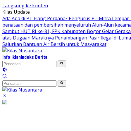
Langsung ke konten
Kilas Update
Ada Apa di PT Elang Perdana? Pengurus PT Mitra Lempar
penataan dan pembersihan menyeluruh Alun-Alun kecamata
Sambut HUT RI ke-81, FPK Kabupaten Bogor Gelar Gerak
atas Dugaan Maraknya Penambangan Pasir Ilegal di Luma
Salurkan Bantuan Air Bersih untuk Masyarakat
Info Iklan
Indeks Berita