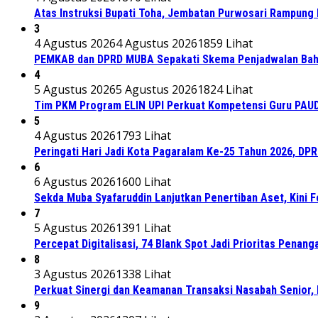
Atas Instruksi Bupati Toha, Jembatan Purwosari Rampung 
3
4 Agustus 2026
4 Agustus 2026
1859 Lihat
PEMKAB dan DPRD MUBA Sepakati Skema Penjadwalan Bah
4
5 Agustus 2026
5 Agustus 2026
1824 Lihat
Tim PKM Program ELIN UPI Perkuat Kompetensi Guru PAUD M
5
4 Agustus 2026
1793 Lihat
Peringati Hari Jadi Kota Pagaralam Ke-25 Tahun 2026, DP
6
6 Agustus 2026
1600 Lihat
Sekda Muba Syafaruddin Lanjutkan Penertiban Aset, Kini 
7
5 Agustus 2026
1391 Lihat
Percepat Digitalisasi, 74 Blank Spot Jadi Prioritas Penan
8
3 Agustus 2026
1338 Lihat
Perkuat Sinergi dan Keamanan Transaksi Nasabah Senior, 
9