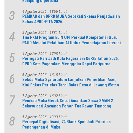
Rampung Diperbaiki
4 Agustus 2026
1866 Lihat
3
PEMKAB dan DPRD MUBA Sepakati Skema Penjadwalan
Bahas APBD-P TA 2026
5 Agustus 2026
1831 Lihat
4
Tim PKM Program ELIN UPI Perkuat Kompetensi Guru
PAUD Melalui Pelatihan AI Untuk Pembelajaran Literasi
dan Numerasi
4 Agustus 2026
1798 Lihat
5
Peringati Hari Jadi Kota Pagaralam Ke-25 Tahun 2026,
DPRD Kota Pagaralam Menggelar Rapat Paripurna
6 Agustus 2026
1618 Lihat
6
Sekda Muba Syafaruddin Lanjutkan Penertiban Aset,
Kini Fokus Perjelas Tapal Batas Desa di Lawang Wetan
7 Agustus 2026
1602 Lihat
7
Pemkab Muba Gerak Cepat Amankan Siswa SMAN 2
Sekayu dari Ancaman Pohon Tua Rawan Tumbang
5 Agustus 2026
1393 Lihat
8
Percepat Digitalisasi, 74 Blank Spot Jadi Prioritas
Penanganan di Muba