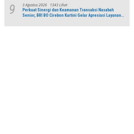
3 Agustus 2026
1343 Lihat
9
Perkuat Sinergi dan Keamanan Transaksi Nasabah
Senior, BRI BO Cirebon Kartini Gelar Apresiasi Layanan
Pensiunan