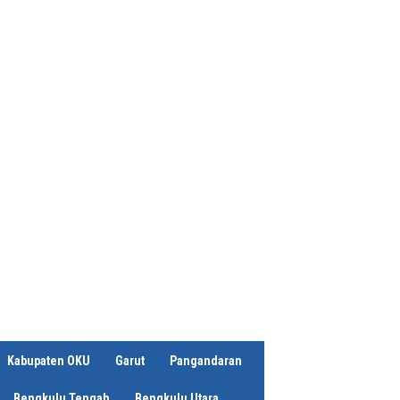
Kabupaten OKU
Garut
Pangandaran
Bengkulu Tengah
Bengkulu Utara