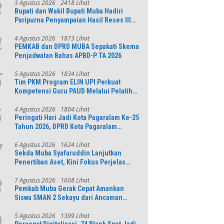
3 Agustus 2026
2418 Lihat
3
Bupati dan Wakil Bupati Muba Hadiri
Paripurna Penyampaian Hasil Reses III
DPRD Tahun 2026
4 Agustus 2026
1873 Lihat
4
PEMKAB dan DPRD MUBA Sepakati Skema
Penjadwalan Bahas APBD-P TA 2026
5 Agustus 2026
1834 Lihat
5
Tim PKM Program ELIN UPI Perkuat
Kompetensi Guru PAUD Melalui Pelatihan
AI Untuk Pembelajaran Literasi dan
Numerasi
4 Agustus 2026
1804 Lihat
6
Peringati Hari Jadi Kota Pagaralam Ke-25
Tahun 2026, DPRD Kota Pagaralam
Menggelar Rapat Paripurna
6 Agustus 2026
1624 Lihat
7
Sekda Muba Syafaruddin Lanjutkan
Penertiban Aset, Kini Fokus Perjelas
Tapal Batas Desa di Lawang Wetan
7 Agustus 2026
1608 Lihat
8
Pemkab Muba Gerak Cepat Amankan
Siswa SMAN 2 Sekayu dari Ancaman
Pohon Tua Rawan Tumbang
5 Agustus 2026
1399 Lihat
9