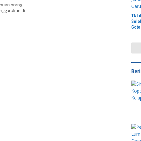
ibuan orang
enggarakan di
TNI d
Solo
Goto
Peng
Beto
Ber