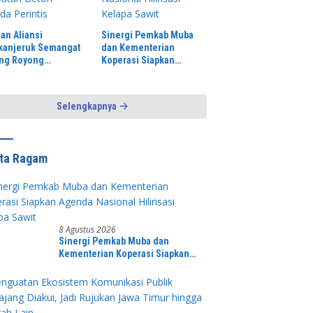
an Aliansi
Sinergi Pemkab Muba
kanjeruk Semangat
dan Kementerian
ng Royong
Koperasi Siapkan
ecoran Jembatan
Agenda Nasional
n Garuda Perintis
Hilirisasi Kelapa Sawit
Selengkapnya
ita Ragam
8 Agustus 2026
Sinergi Pemkab Muba dan
Kementerian Koperasi Siapkan
Agenda Nasional Hilirisasi Kelapa
Sawit