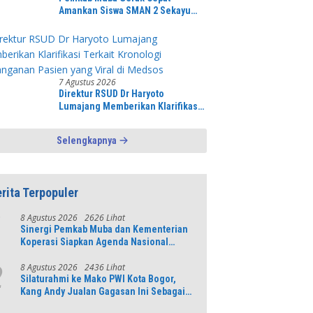
Amankan Siswa SMAN 2 Sekayu
dari Ancaman Pohon Tua Rawan
Tumbang
7 Agustus 2026
Direktur RSUD Dr Haryoto
Lumajang Memberikan Klarifikasi
Terkait Kronologi Penanganan
Pasien yang Viral di Medsos
Selengkapnya
rita Terpopuler
8 Agustus 2026
2626 Lihat
1
Sinergi Pemkab Muba dan Kementerian
Koperasi Siapkan Agenda Nasional
Hilirisasi Kelapa Sawit
8 Agustus 2026
2436 Lihat
2
Silaturahmi ke Mako PWI Kota Bogor,
Kang Andy Jualan Gagasan Ini Sebagai
Modal Maju di Konferprov PWI Jabar