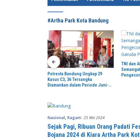
e
#Artha Park Kota Bandung
TNI dan Aliansi Solokanjeruk
Sinergi 
Semangat Gotong Royong
Kementeri
dung Ungkap 29
Pengecoran Jembatan Beton
Agenda Na
 Tersangka
Garuda Perintis
Sawit
lam Periode Juni-
Nasional
,
Ragam
25 Mei 2024
Sejak Pagi, Ribuan Orang Padati Fes
Bojana 2024 di Kiara Artha Park Ko