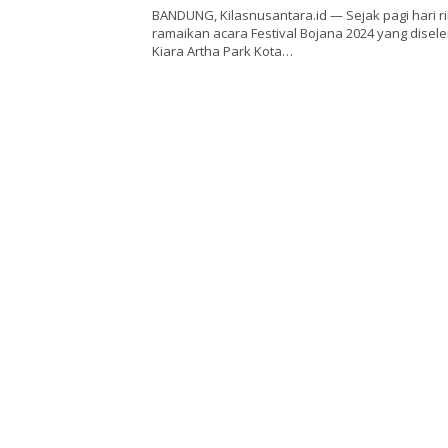
BANDUNG, Kilasnusantara.id — Sejak pagi hari r
ramaikan acara Festival Bojana 2024 yang disel
Kiara Artha Park Kota…