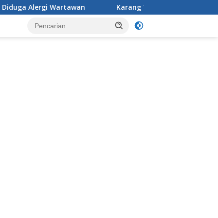
n
Karang Taruna Desa Jonggol menggelar aksi penataan