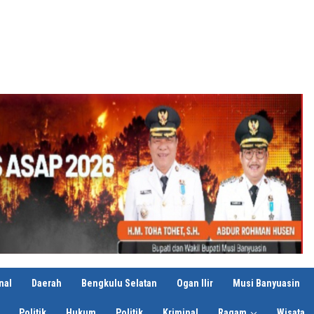
nal
Daerah
Bengkulu Selatan
Ogan Ilir
Musi Banyuasin
Politik
Hukum
Politik
Kriminal
Ragam
Wisata