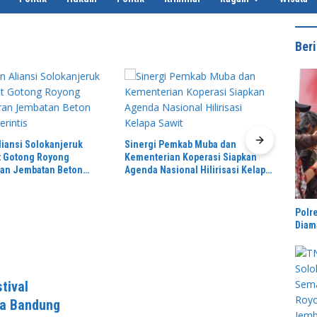
Beri
Pemkab Muba dan
Nelayan 
an Koperasi Siapkan
Tenta
Khidmat dan Penuh Makna, Ikatan
sional Hilirisasi Kelapa
Terlal
Dukun Nusantara Gelar Milangkala
Ke-6 Dengan Semangat “Duduk
Tekun Hidup Rukun”
Polr
Diam
tival
ta Bandung