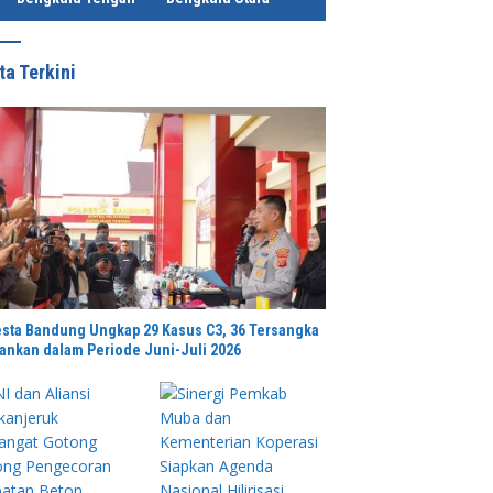
ta Terkini
Mengadu Dipolairud
Penguatan Ekosistem Komunikasi
P
ng Pendangkalan Sudah
Publik Lumajang Diakui, Jadi
g
u Parah Minta Ditindaklanjuti
Rujukan Jawa Timur hingga
Ba
Daerah Lain
B
esta Bandung Ungkap 29 Kasus C3, 36 Tersangka
ankan dalam Periode Juni-Juli 2026