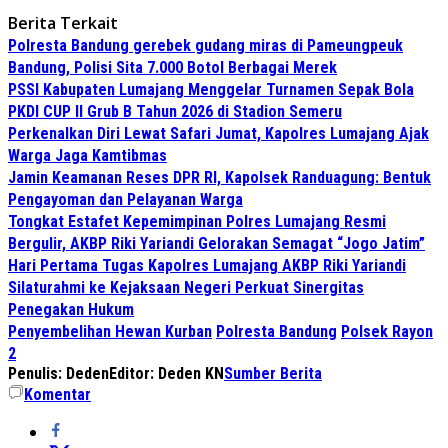
Berita Terkait
Polresta Bandung gerebek gudang miras di Pameungpeuk
Bandung, Polisi Sita 7.000 Botol Berbagai Merek
PSSI Kabupaten Lumajang Menggelar Turnamen Sepak Bola
PKDI CUP II Grub B Tahun 2026 di Stadion Semeru
Perkenalkan Diri Lewat Safari Jumat, Kapolres Lumajang Ajak
Warga Jaga Kamtibmas
Jamin Keamanan Reses DPR RI, Kapolsek Randuagung: Bentuk
Pengayoman dan Pelayanan Warga
Tongkat Estafet Kepemimpinan Polres Lumajang Resmi
Bergulir, AKBP Riki Yariandi Gelorakan Semagat “Jogo Jatim”
Hari Pertama Tugas Kapolres Lumajang AKBP Riki Yariandi
Silaturahmi ke Kejaksaan Negeri Perkuat Sinergitas
Penegakan Hukum
Penyembelihan Hewan Kurban
Polresta Bandung
Polsek Rayon
2
Penulis: Deden
Editor: Deden KN
Sumber Berita
Komentar