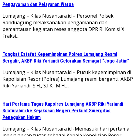
Pengayoman dan Pelayanan Warga
Lumajang – Kilas Nusantara.id – Personel Polsek
Randuagung melaksanakan pengamanan dan
pemantauan kegiatan reses anggota DPR RI Komisi X
Fraksi…
Tongkat Estafet Kepemimpinan Polres Lumajang Resmi
Bergulir, AKBP Riki Yariandi Gelorakan Semagat “Jogo Jatim”
Lumajang – Kilas Nusantara.id – Pucuk kepemimpinan di
Kepolisian Resor (Polres) Lumajang resmi berganti. AKBP
Riki Yariandi, S.H., S.I.K., M.H….
Hari Pertama Tugas Kapolres Lumajang AKBP Riki Yariandi
Silaturahmi ke Kejaksaan Negeri Perkuat Sinergitas
Penegakan Hukum
Lumajang – Kilas Nusantara.id -Memasuki hari pertama
menjalankan tugas sebagai Kepala Kepolisian Resor