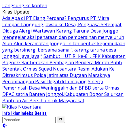
Langsung ke konten
Kilas Update
Ada Apa di PT Elang Perdana? Pengurus PT Mitra
Lempar Tanggung Jawab ke Desa, Penguasa Setempat
Diduga Alergi Wartawan
Karang Taruna Desa Jonggol
menggelar aksi penataan dan pembersihan menyeluruh
Alun-Alun kecamatan Jonggol.inilah bentuk kepemudaan
yang bersinergi bersama sama “,karang taruna desa
Jonggol Jaya Jaya,”
Sambut HUT RI ke-81, FPK Kabupaten
Bogor Gelar Gerakan Pembagian Bendera Merah Putih
Serentak
Ormas Squad Nusantara Resmi Adukan Ke
Ditreskrimsus Polda Jatim atas Dugaan Maraknya
Penambangan Pasir Ilegal di Lumajang
Sinergi
Pemerintah Desa Weninggalih dan BPBD serta Ormas
DPAC satria Banten Jonggol,Kabupaten Bogor Salurkan
Bantuan Air Bersih untuk Masyarakat
Info Iklan
Indeks Berita