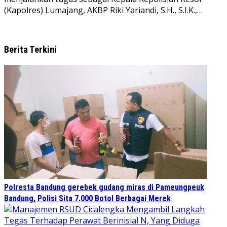
(Kapolres) Lumajang, AKBP Riki Yariandi, S.H., S.I.K.,…
Berita Terkini
Polresta Bandung gerebek gudang miras di Pameungpeuk
Bandung, Polisi Sita 7.000 Botol Berbagai Merek