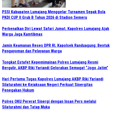
PSSI Kabupaten Lumajang Menggelar Turnamen Sepak Bola
PKDI CUP II Grub B Tahun 2026 di Stadion Semeru
Perkenalkan Diri Lewat Safari Jumat, Kapolres Lumajang Ajak
Warga Jaga Kamtibmas
Jamin Keamanan Reses DPR RI, Kapolsek Randuagung: Bentuk
Pengayoman dan Pelayanan Warga
Tongkat Estafet Kepemimpinan Polres Lumajang Resmi
Bergulir, AKBP Riki Yariandi Gelorakan Semagat “Jogo Jatim”
Hari Pertama Tugas Kapolres Lumajang AKBP Riki Yariandi
Silaturahmi ke Kejaksaan Negeri Perkuat Sinergitas
Penegakan Hukum
Polres OKU Pererat Sinergi dengan Insan Pers melalui
Silaturahmi dan Tatap Muka