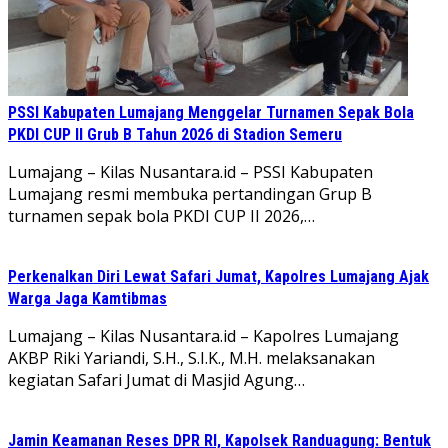
PSSI Kabupaten Lumajang Menggelar Turnamen Sepak Bola
PKDI CUP II Grub B Tahun 2026 di Stadion Semeru
Lumajang – Kilas Nusantara.id – PSSI Kabupaten
Lumajang resmi membuka pertandingan Grup B
turnamen sepak bola PKDI CUP II 2026,…
Perkenalkan Diri Lewat Safari Jumat, Kapolres Lumajang Ajak
Warga Jaga Kamtibmas
Lumajang – Kilas Nusantara.id – Kapolres Lumajang
AKBP Riki Yariandi, S.H., S.I.K., M.H. melaksanakan
kegiatan Safari Jumat di Masjid Agung…
Jamin Keamanan Reses DPR RI, Kapolsek Randuagung: Bentuk