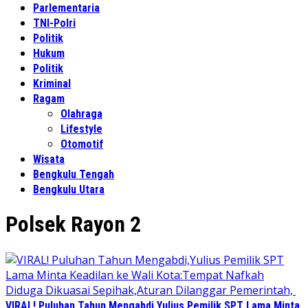
Parlementaria
TNI-Polri
Politik
Hukum
Politik
Kriminal
Ragam
Olahraga
Lifestyle
Otomotif
Wisata
Bengkulu Tengah
Bengkulu Utara
Polsek Rayon 2
VIRAL! Puluhan Tahun Mengabdi,Yulius Pemilik SPT Lama Minta