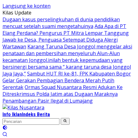
Langsung ke konten
Kilas Update
Dugaan kasus perselingkuhan di dunia pendidikan
mencuat setelah suami mengetahuinya
Ada Apa di PT
Elang Perdana? Pengurus PT Mitra Lempar Tanggung
Jawab ke Desa, Penguasa Setempat Diduga Alergi
Wartawan
Karang Taruna Desa Jonggol menggelar aksi
penataan dan pembersihan menyeluruh Alun-Alun
kecamatan Jonggol.inilah bentuk kepemudaan yang
bersinergi bersama sama “,karang taruna desa Jonggol
Jaya Jaya,”
Sambut HUT RI ke-81, FPK Kabupaten Bogor
Gelar Gerakan Pembagian Bendera Merah Putih
Serentak
Ormas Squad Nusantara Resmi Adukan Ke
Ditreskrimsus Polda Jatim atas Dugaan Maraknya
Penambangan Pasir Ilegal di Lumajang
Info Iklan
Indeks Berita