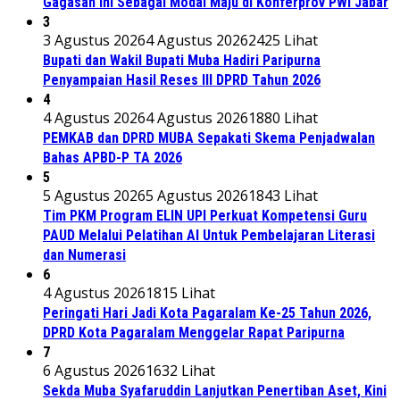
Gagasan Ini Sebagai Modal Maju di Konferprov PWI Jabar
3
3 Agustus 2026
4 Agustus 2026
2425 Lihat
Bupati dan Wakil Bupati Muba Hadiri Paripurna
Penyampaian Hasil Reses III DPRD Tahun 2026
4
4 Agustus 2026
4 Agustus 2026
1880 Lihat
PEMKAB dan DPRD MUBA Sepakati Skema Penjadwalan
Bahas APBD-P TA 2026
5
5 Agustus 2026
5 Agustus 2026
1843 Lihat
Tim PKM Program ELIN UPI Perkuat Kompetensi Guru
PAUD Melalui Pelatihan AI Untuk Pembelajaran Literasi
dan Numerasi
6
4 Agustus 2026
1815 Lihat
Peringati Hari Jadi Kota Pagaralam Ke-25 Tahun 2026,
DPRD Kota Pagaralam Menggelar Rapat Paripurna
7
6 Agustus 2026
1632 Lihat
Sekda Muba Syafaruddin Lanjutkan Penertiban Aset, Kini