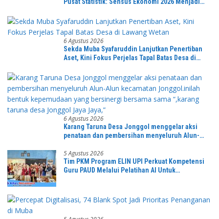
Pusat Statistik: Sensus Ekonomi 2026 Menjadi
Pondasi Menuju Indonesia Emas 2045
6 Agustus 2026
Sekda Muba Syafaruddin Lanjutkan Penertiban
Aset, Kini Fokus Perjelas Tapal Batas Desa di
Lawang Wetan
6 Agustus 2026
Karang Taruna Desa Jonggol menggelar aksi
penataan dan pembersihan menyeluruh Alun-
Alun kecamatan Jonggol.inilah bentuk
kepemudaan yang bersinergi bersama sama
5 Agustus 2026
Tim PKM Program ELIN UPI Perkuat Kompetensi
“,karang taruna desa Jonggol Jaya Jaya,”
Guru PAUD Melalui Pelatihan AI Untuk
Pembelajaran Literasi dan Numerasi