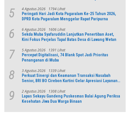
dan Numerasi
4 Agustus 2026
1794 Lihat
5
Peringati Hari Jadi Kota Pagaralam Ke-25 Tahun 2026,
DPRD Kota Pagaralam Menggelar Rapat Paripurna
6 Agustus 2026
1606 Lihat
6
Sekda Muba Syafaruddin Lanjutkan Penertiban Aset,
Kini Fokus Perjelas Tapal Batas Desa di Lawang Wetan
5 Agustus 2026
1391 Lihat
7
Percepat Digitalisasi, 74 Blank Spot Jadi Prioritas
Penanganan di Muba
3 Agustus 2026
1339 Lihat
8
Perkuat Sinergi dan Keamanan Transaksi Nasabah
Senior, BRI BO Cirebon Kartini Gelar Apresiasi Layanan
Pensiunan
2 Agustus 2026
1308 Lihat
9
Lapas Sekayu Gandeng Puskesmas Balai Agung Periksa
Kesehatan Jiwa Dua Warga Binaan