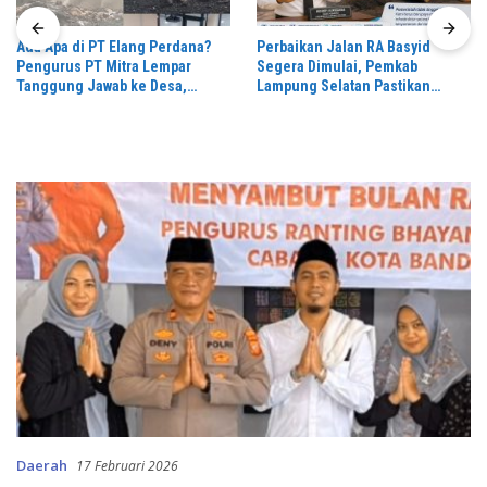
Ada Apa di PT Elang Perdana?
Perbaikan Jalan RA Basyid
Pengurus PT Mitra Lempar
Segera Dimulai, Pemkab
Tanggung Jawab ke Desa,
Lampung Selatan Pastikan
Penguasa Setempat Diduga
Mobilitas Warga Lebih Aman dan
Alergi Wartawan
Nyaman
Daerah
17 Februari 2026