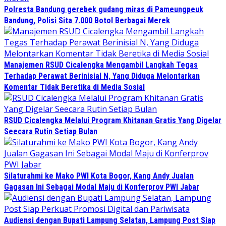
Polresta Bandung gerebek gudang miras di Pameungpeuk
Bandung, Polisi Sita 7.000 Botol Berbagai Merek
Manajemen RSUD Cicalengka Mengambil Langkah Tegas
Terhadap Perawat Berinisial N, Yang Diduga Melontarkan
Komentar Tidak Beretika di Media Sosial
RSUD Cicalengka Melalui Program Khitanan Gratis Yang Digelar
Seecara Rutin Setiap Bulan
Silaturahmi ke Mako PWI Kota Bogor, Kang Andy Jualan
Gagasan Ini Sebagai Modal Maju di Konferprov PWI Jabar
Audiensi dengan Bupati Lampung Selatan, Lampung Post Siap