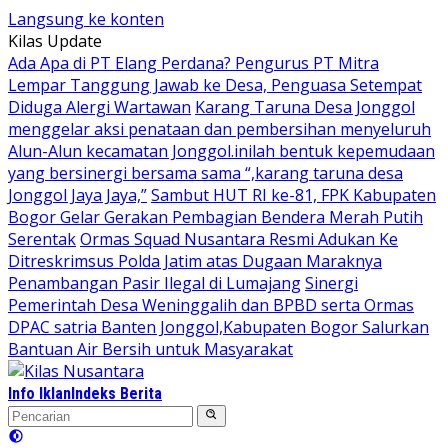
Langsung ke konten
Kilas Update
Ada Apa di PT Elang Perdana? Pengurus PT Mitra
Lempar Tanggung Jawab ke Desa, Penguasa Setempat
Diduga Alergi Wartawan
Karang Taruna Desa Jonggol
menggelar aksi penataan dan pembersihan menyeluruh
Alun-Alun kecamatan Jonggol.inilah bentuk kepemudaan
yang bersinergi bersama sama “,karang taruna desa
Jonggol Jaya Jaya,”
Sambut HUT RI ke-81, FPK Kabupaten
Bogor Gelar Gerakan Pembagian Bendera Merah Putih
Serentak
Ormas Squad Nusantara Resmi Adukan Ke
Ditreskrimsus Polda Jatim atas Dugaan Maraknya
Penambangan Pasir Ilegal di Lumajang
Sinergi
Pemerintah Desa Weninggalih dan BPBD serta Ormas
DPAC satria Banten Jonggol,Kabupaten Bogor Salurkan
Bantuan Air Bersih untuk Masyarakat
Info Iklan
Indeks Berita