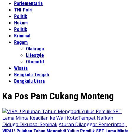
Parlementaria
TNI-Polri
Politik
Hukum
Politik
Kriminal
Ragam
Olahraga
Lifestyle
Otomotif
Wisata
Bengkulu Tengah
Bengkulu Utara
Ka Pos Pam Cukang Monteng
VIRAL! Puluhan Tahun Mengabdi,Yulius Pemilik SPT Lama Minta