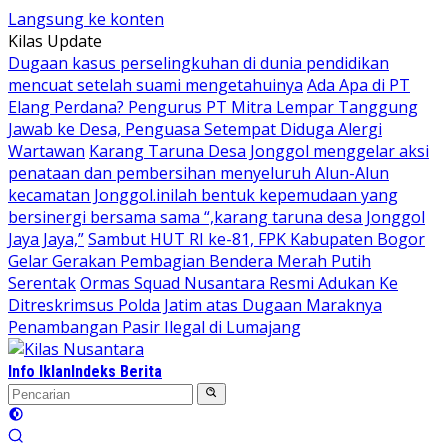
Langsung ke konten
Kilas Update
Dugaan kasus perselingkuhan di dunia pendidikan
mencuat setelah suami mengetahuinya
Ada Apa di PT
Elang Perdana? Pengurus PT Mitra Lempar Tanggung
Jawab ke Desa, Penguasa Setempat Diduga Alergi
Wartawan
Karang Taruna Desa Jonggol menggelar aksi
penataan dan pembersihan menyeluruh Alun-Alun
kecamatan Jonggol.inilah bentuk kepemudaan yang
bersinergi bersama sama “,karang taruna desa Jonggol
Jaya Jaya,”
Sambut HUT RI ke-81, FPK Kabupaten Bogor
Gelar Gerakan Pembagian Bendera Merah Putih
Serentak
Ormas Squad Nusantara Resmi Adukan Ke
Ditreskrimsus Polda Jatim atas Dugaan Maraknya
Penambangan Pasir Ilegal di Lumajang
Info Iklan
Indeks Berita