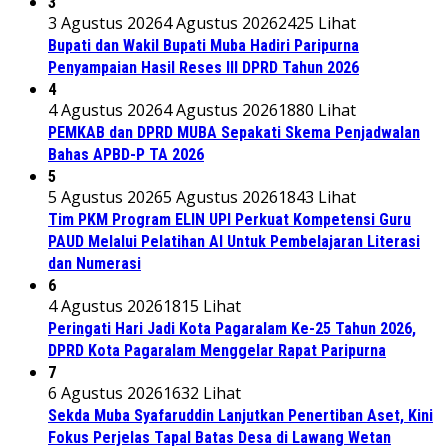
3
3 Agustus 2026
4 Agustus 2026
2425 Lihat
Bupati dan Wakil Bupati Muba Hadiri Paripurna
Penyampaian Hasil Reses III DPRD Tahun 2026
4
4 Agustus 2026
4 Agustus 2026
1880 Lihat
PEMKAB dan DPRD MUBA Sepakati Skema Penjadwalan
Bahas APBD-P TA 2026
5
5 Agustus 2026
5 Agustus 2026
1843 Lihat
Tim PKM Program ELIN UPI Perkuat Kompetensi Guru
PAUD Melalui Pelatihan AI Untuk Pembelajaran Literasi
dan Numerasi
6
4 Agustus 2026
1815 Lihat
Peringati Hari Jadi Kota Pagaralam Ke-25 Tahun 2026,
DPRD Kota Pagaralam Menggelar Rapat Paripurna
7
6 Agustus 2026
1632 Lihat
Sekda Muba Syafaruddin Lanjutkan Penertiban Aset, Kini
Fokus Perjelas Tapal Batas Desa di Lawang Wetan