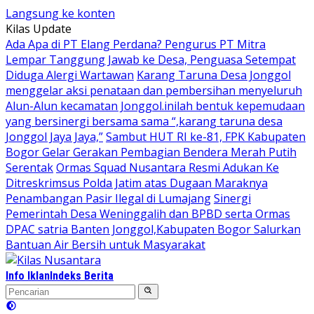
Langsung ke konten
Kilas Update
Ada Apa di PT Elang Perdana? Pengurus PT Mitra
Lempar Tanggung Jawab ke Desa, Penguasa Setempat
Diduga Alergi Wartawan
Karang Taruna Desa Jonggol
menggelar aksi penataan dan pembersihan menyeluruh
Alun-Alun kecamatan Jonggol.inilah bentuk kepemudaan
yang bersinergi bersama sama “,karang taruna desa
Jonggol Jaya Jaya,”
Sambut HUT RI ke-81, FPK Kabupaten
Bogor Gelar Gerakan Pembagian Bendera Merah Putih
Serentak
Ormas Squad Nusantara Resmi Adukan Ke
Ditreskrimsus Polda Jatim atas Dugaan Maraknya
Penambangan Pasir Ilegal di Lumajang
Sinergi
Pemerintah Desa Weninggalih dan BPBD serta Ormas
DPAC satria Banten Jonggol,Kabupaten Bogor Salurkan
Bantuan Air Bersih untuk Masyarakat
Info Iklan
Indeks Berita