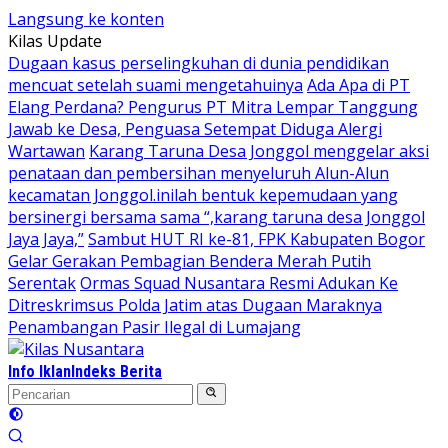
Langsung ke konten
Kilas Update
Dugaan kasus perselingkuhan di dunia pendidikan
mencuat setelah suami mengetahuinya
Ada Apa di PT
Elang Perdana? Pengurus PT Mitra Lempar Tanggung
Jawab ke Desa, Penguasa Setempat Diduga Alergi
Wartawan
Karang Taruna Desa Jonggol menggelar aksi
penataan dan pembersihan menyeluruh Alun-Alun
kecamatan Jonggol.inilah bentuk kepemudaan yang
bersinergi bersama sama “,karang taruna desa Jonggol
Jaya Jaya,”
Sambut HUT RI ke-81, FPK Kabupaten Bogor
Gelar Gerakan Pembagian Bendera Merah Putih
Serentak
Ormas Squad Nusantara Resmi Adukan Ke
Ditreskrimsus Polda Jatim atas Dugaan Maraknya
Penambangan Pasir Ilegal di Lumajang
Info Iklan
Indeks Berita