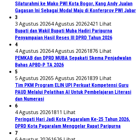
Silaturahmi ke Mako PWI Kota Bogor, Kang Andy Jualan
Gagasan Ini Sebagai Modal Maju di Konferprov PWI Jabar
3
3 Agustus 2026
4 Agustus 2026
2421 Lihat
Bupati dan Wakil Bupati Muba Hadiri Paripurna
Penyampaian Hasil Reses III DPRD Tahun 2026
4
4 Agustus 2026
4 Agustus 2026
1876 Lihat
PEMKAB dan DPRD MUBA Sepakati Skema Penjadwalan
Bahas APBD-P TA 2026
5
5 Agustus 2026
5 Agustus 2026
1839 Lihat
Tim PKM Program ELIN UPI Perkuat Kompetensi Guru
PAUD Melalui Pelatihan AI Untuk Pembelajaran Literasi
dan Numerasi
6
4 Agustus 2026
1811 Lihat
Peringati Hari Jadi Kota Pagaralam Ke-25 Tahun 2026,
DPRD Kota Pagaralam Menggelar Rapat Paripurna
7
6 Agustus 2026
1626 Lihat