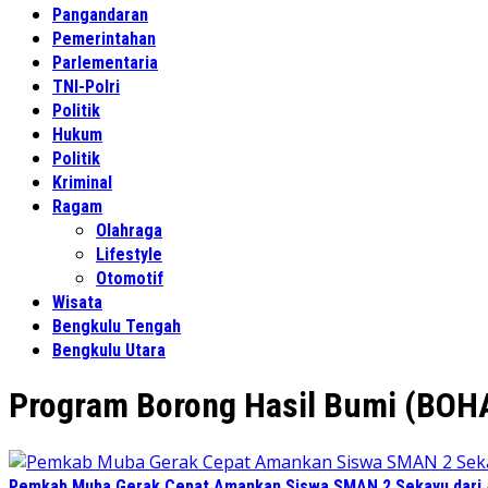
Pangandaran
Pemerintahan
Parlementaria
TNI-Polri
Politik
Hukum
Politik
Kriminal
Ragam
Olahraga
Lifestyle
Otomotif
Wisata
Bengkulu Tengah
Bengkulu Utara
Program Borong Hasil Bumi (BOHA
Pemkab Muba Gerak Cepat Amankan Siswa SMAN 2 Sekayu dari