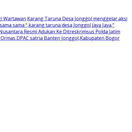
gi Wartawan
Karang Taruna Desa Jonggol menggelar aksi
ama sama “,karang taruna desa Jonggol Jaya Jaya,”
usantara Resmi Adukan Ke Ditreskrimsus Polda Jatim
a Ormas DPAC satria Banten Jonggol,Kabupaten Bogor