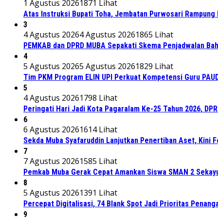
1 Agustus 2026
1871 Lihat
Atas Instruksi Bupati Toha, Jembatan Purwosari Rampung 
3
4 Agustus 2026
4 Agustus 2026
1865 Lihat
PEMKAB dan DPRD MUBA Sepakati Skema Penjadwalan Bah
4
5 Agustus 2026
5 Agustus 2026
1829 Lihat
Tim PKM Program ELIN UPI Perkuat Kompetensi Guru PAUD M
5
4 Agustus 2026
1798 Lihat
Peringati Hari Jadi Kota Pagaralam Ke-25 Tahun 2026, DP
6
6 Agustus 2026
1614 Lihat
Sekda Muba Syafaruddin Lanjutkan Penertiban Aset, Kini 
7
7 Agustus 2026
1585 Lihat
Pemkab Muba Gerak Cepat Amankan Siswa SMAN 2 Sekayu
8
5 Agustus 2026
1391 Lihat
Percepat Digitalisasi, 74 Blank Spot Jadi Prioritas Penan
9