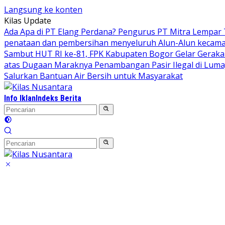
Langsung ke konten
Kilas Update
Ada Apa di PT Elang Perdana? Pengurus PT Mitra Lempar
penataan dan pembersihan menyeluruh Alun-Alun kecamata
Sambut HUT RI ke-81, FPK Kabupaten Bogor Gelar Gerak
atas Dugaan Maraknya Penambangan Pasir Ilegal di Luma
Salurkan Bantuan Air Bersih untuk Masyarakat
Info Iklan
Indeks Berita