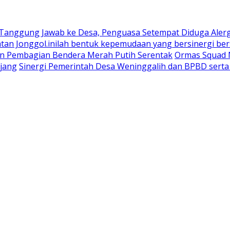
 Tanggung Jawab ke Desa, Penguasa Setempat Diduga Aler
n Jonggol.inilah bentuk kepemudaan yang bersinergi bers
an Pembagian Bendera Merah Putih Serentak
Ormas Squad N
jang
Sinergi Pemerintah Desa Weninggalih dan BPBD sert