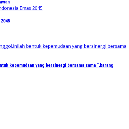
tawan
 2045
entuk kepemudaan yang bersinergi bersama sama “,karang