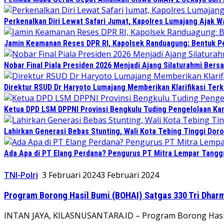
Perkenalkan Diri Lewat Safari Jumat, Kapolres Lumajang Ajak 
Jamin Keamanan Reses DPR RI, Kapolsek Randuagung: Bentuk 
Nobar Final Piala Presiden 2026 Menjadi Ajang Silaturahmi Ber
Direktur RSUD Dr Haryoto Lumajang Memberikan Klarifikasi Terk
Ketua DPD LSM DPPNI Provinsi Bengkulu Tuding Pengelolaan Kant
Lahirkan Generasi Bebas Stunting, Wali Kota Tebing Tinggi Doro
Ada Apa di PT Elang Perdana? Pengurus PT Mitra Lempar Tang
TNI-Polri
3 Februari 2024
3 Februari 2024
Program Borong Hasil Bumi (BOHAI) Satgas 330 Tri Dhar
INTAN JAYA, KILASNUSANTARA.ID – Program Borong Hasil 