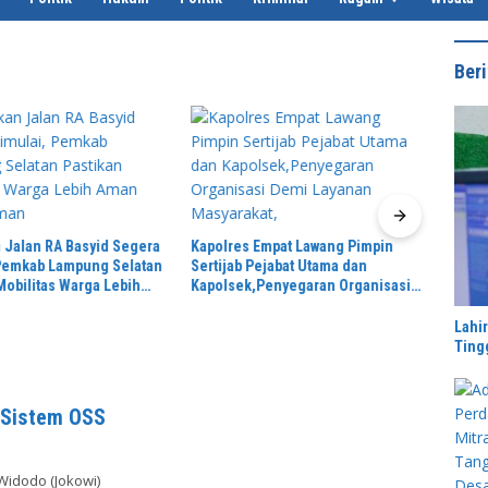
Beri
 Jalan RA Basyid Segera
Kapolres Empat Lawang Pimpin
Komis
 Pemkab Lampung Selatan
Sertijab Pejabat Utama dan
Denga
Mobilitas Warga Lebih
Kapolsek,Penyegaran Organisasi
Sensu
 Nyaman
Demi Layanan Masyarakat,
Ponda
2045
Lahi
Ting
n Sistem OSS
Widodo (Jokowi)