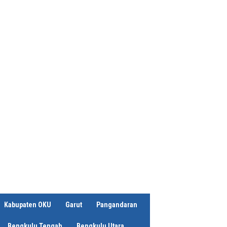
Kabupaten OKU
Garut
Pangandaran
Bengkulu Tengah
Bengkulu Utara