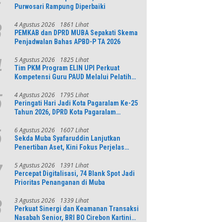
Purwosari Rampung Diperbaiki
4 Agustus 2026
1861 Lihat
3
PEMKAB dan DPRD MUBA Sepakati Skema
Penjadwalan Bahas APBD-P TA 2026
5 Agustus 2026
1825 Lihat
4
Tim PKM Program ELIN UPI Perkuat
Kompetensi Guru PAUD Melalui Pelatihan
AI Untuk Pembelajaran Literasi dan
Numerasi
4 Agustus 2026
1795 Lihat
5
Peringati Hari Jadi Kota Pagaralam Ke-25
Tahun 2026, DPRD Kota Pagaralam
Menggelar Rapat Paripurna
6 Agustus 2026
1607 Lihat
6
Sekda Muba Syafaruddin Lanjutkan
Penertiban Aset, Kini Fokus Perjelas
Tapal Batas Desa di Lawang Wetan
5 Agustus 2026
1391 Lihat
7
Percepat Digitalisasi, 74 Blank Spot Jadi
Prioritas Penanganan di Muba
3 Agustus 2026
1339 Lihat
8
Perkuat Sinergi dan Keamanan Transaksi
Nasabah Senior, BRI BO Cirebon Kartini