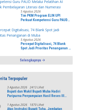
bersinergi bersama sama “,karang
taruna desa Jonggol Jaya Jaya,”
5 Agustus 2026
Tim PKM Program ELIN UPI
Perkuat Kompetensi Guru PAUD
Melalui Pelatihan AI Untuk
Pembelajaran Literasi dan
Numerasi
5 Agustus 2026
Percepat Digitalisasi, 74 Blank
Spot Jadi Prioritas Penanganan di
Muba
Selengkapnya
rita Terpopuler
3 Agustus 2026
2413 Lihat
1
Bupati dan Wakil Bupati Muba Hadiri
Paripurna Penyampaian Hasil Reses III
DPRD Tahun 2026
1 Agustus 2026
1870 Lihat
2
Atas Instruksi Bupati Toha, Jembatan