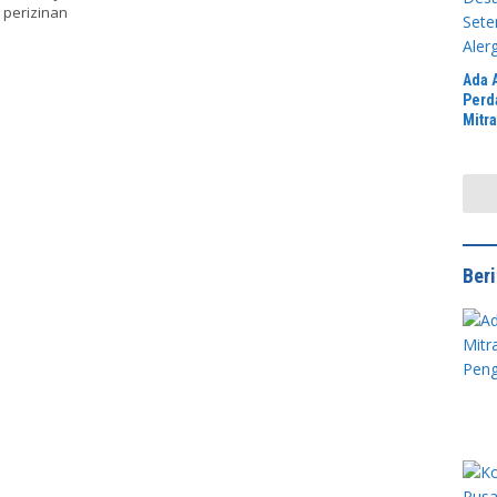
 perizinan
Ada 
Perd
Mitr
Jawa
Peng
Didu
Ber