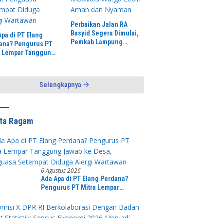
Perbaikan Jalan RA
Basyid Segera Dimulai,
Apa di PT Elang
Pemkab Lampung
ana? Pengurus PT
Selatan Pastikan
a Lempar Tanggung
Mobilitas Warga Lebih
b ke Desa,
Aman dan Nyaman
uasa Setempat
ga Alergi Wartawan
Selengkapnya
ita Ragam
6 Agustus 2026
Ada Apa di PT Elang Perdana?
Pengurus PT Mitra Lempar
Tanggung Jawab ke Desa,
Penguasa Setempat Diduga Alergi
Wartawan