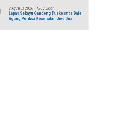
Gelar Apresiasi Layanan Pensiunan
2 Agustus 2026
1308 Lihat
9
Lapas Sekayu Gandeng Puskesmas Balai
Agung Periksa Kesehatan Jiwa Dua
Warga Binaan