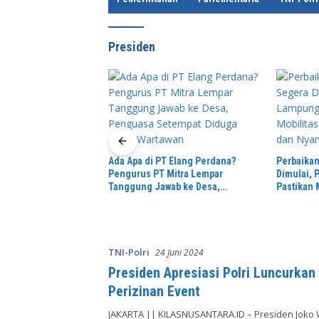
e
Presiden
Ada Apa di PT Elang Perdana?
Perbaikan
rasi Bebas Stunting,
Pengurus PT Mitra Lempar
Dimulai,
ing Tinggi Dorong
Tanggung Jawab ke Desa,
Pastikan 
SP3 Catin
Penguasa Setempat Diduga Alergi
Aman dan
Wartawan
TNI-Polri
24 Juni 2024
Presiden Apresiasi Polri Luncurka
Perizinan Event
JAKARTA || KILASNUSANTARA.ID – Presiden Joko 