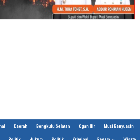
nal
Daerah
Bengkulu Selatan
Ogan Ilir
Musi Banyuasin
Politik
Hukum
Politik
Kriminal
Ragam
Wisata