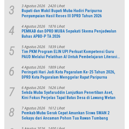
Jabar
3 Agustus 2026
2420 Lihat
3
Bupati dan Wakil Bupati Muba Hadiri Paripurna
Penyampaian Hasil Reses III DPRD Tahun 2026
4 Agustus 2026
1876 Lihat
4
PEMKAB dan DPRD MUBA Sepakati Skema Penjadwalan
Bahas APBD-P TA 2026
5 Agustus 2026
1839 Lihat
5
Tim PKM Program ELIN UPI Perkuat Kompetensi Guru
PAUD Melalui Pelatihan AI Untuk Pembelajaran Literasi
dan Numerasi
4 Agustus 2026
1809 Lihat
6
Peringati Hari Jadi Kota Pagaralam Ke-25 Tahun 2026,
DPRD Kota Pagaralam Menggelar Rapat Paripurna
6 Agustus 2026
1626 Lihat
7
Sekda Muba Syafaruddin Lanjutkan Penertiban Aset,
Kini Fokus Perjelas Tapal Batas Desa di Lawang Wetan
7 Agustus 2026
1612 Lihat
8
Pemkab Muba Gerak Cepat Amankan Siswa SMAN 2
Sekayu dari Ancaman Pohon Tua Rawan Tumbang
5 Agustus 2026
1400 Lihat