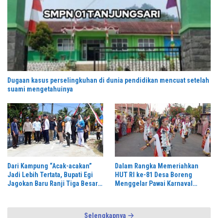
Dugaan kasus perselingkuhan di dunia pendidikan mencuat setelah
suami mengetahuinya
Dari Kampung “Acak-acakan”
Dalam Rangka Memeriahkan
Jadi Lebih Tertata, Bupati Egi
HUT RI ke-81 Desa Boreng
Jagokan Baru Ranji Tiga Besar
Menggelar Pawai Karnaval
Desa Helau
Dengan Begitu Meriah dan
Spektakuler
Selengkapnya