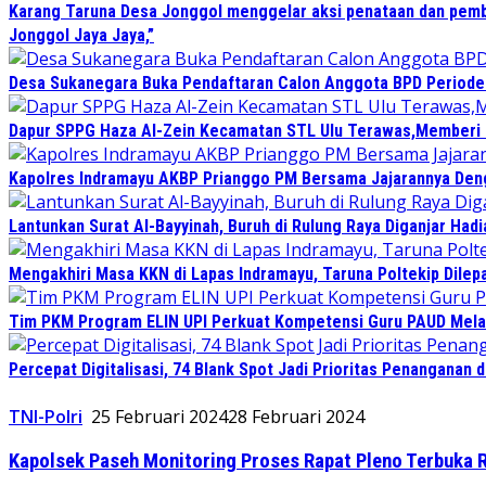
Karang Taruna Desa Jonggol menggelar aksi penataan dan pemb
Jonggol Jaya Jaya,”
Desa Sukanegara Buka Pendaftaran Calon Anggota BPD Period
Dapur SPPG Haza Al-Zein Kecamatan STL Ulu Terawas,Memberi Kl
Kapolres Indramayu AKBP Prianggo PM Bersama Jajarannya Deng
Lantunkan Surat Al-Bayyinah, Buruh di Rulung Raya Diganjar Hadi
Mengakhiri Masa KKN di Lapas Indramayu, Taruna Poltekip Dilep
Tim PKM Program ELIN UPI Perkuat Kompetensi Guru PAUD Melalu
Percepat Digitalisasi, 74 Blank Spot Jadi Prioritas Penanganan 
TNI-Polri
25 Februari 2024
28 Februari 2024
Kapolsek Paseh Monitoring Proses Rapat Pleno Terbuka R