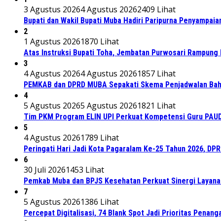
3 Agustus 2026
4 Agustus 2026
2409 Lihat
Bupati dan Wakil Bupati Muba Hadiri Paripurna Penyampaia
2
1 Agustus 2026
1870 Lihat
Atas Instruksi Bupati Toha, Jembatan Purwosari Rampung 
3
4 Agustus 2026
4 Agustus 2026
1857 Lihat
PEMKAB dan DPRD MUBA Sepakati Skema Penjadwalan Bah
4
5 Agustus 2026
5 Agustus 2026
1821 Lihat
Tim PKM Program ELIN UPI Perkuat Kompetensi Guru PAUD M
5
4 Agustus 2026
1789 Lihat
Peringati Hari Jadi Kota Pagaralam Ke-25 Tahun 2026, DP
6
30 Juli 2026
1453 Lihat
Pemkab Muba dan BPJS Kesehatan Perkuat Sinergi Layan
7
5 Agustus 2026
1386 Lihat
Percepat Digitalisasi, 74 Blank Spot Jadi Prioritas Penan