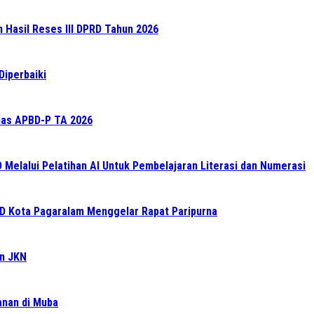
n Hasil Reses III DPRD Tahun 2026
Diperbaiki
as APBD-P TA 2026
elalui Pelatihan AI Untuk Pembelajaran Literasi dan Numerasi
RD Kota Pagaralam Menggelar Rapat Paripurna
an JKN
ganan di Muba