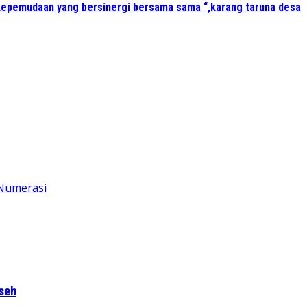
kepemudaan yang bersinergi bersama sama “,karang taruna desa
seh