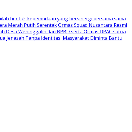
nilah bentuk kepemudaan yang bersinergi bersama sama
era Merah Putih Serentak
Ormas Squad Nusantara Resmi
tah Desa Weninggalih dan BPBD serta Ormas DPAC satria
a Jenazah Tanpa Identitas, Masyarakat Diminta Bantu