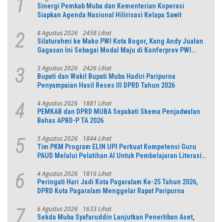
1
Sinergi Pemkab Muba dan Kementerian Koperasi
Siapkan Agenda Nasional Hilirisasi Kelapa Sawit
8 Agustus 2026
2458 Lihat
2
Silaturahmi ke Mako PWI Kota Bogor, Kang Andy Jualan
Gagasan Ini Sebagai Modal Maju di Konferprov PWI
Jabar
3 Agustus 2026
2426 Lihat
3
Bupati dan Wakil Bupati Muba Hadiri Paripurna
Penyampaian Hasil Reses III DPRD Tahun 2026
4 Agustus 2026
1881 Lihat
4
PEMKAB dan DPRD MUBA Sepakati Skema Penjadwalan
Bahas APBD-P TA 2026
5 Agustus 2026
1844 Lihat
5
Tim PKM Program ELIN UPI Perkuat Kompetensi Guru
PAUD Melalui Pelatihan AI Untuk Pembelajaran Literasi
dan Numerasi
4 Agustus 2026
1816 Lihat
6
Peringati Hari Jadi Kota Pagaralam Ke-25 Tahun 2026,
DPRD Kota Pagaralam Menggelar Rapat Paripurna
6 Agustus 2026
1633 Lihat
7
Sekda Muba Syafaruddin Lanjutkan Penertiban Aset,