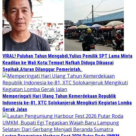
VIRAL! Puluhan Tahun Mengabdi,Yulius Pemilik SPT Lama Minta
Keadilan ke Wali Kota:Tempat Nafkah Diduga Dikuasai
Sepihak,Aturan Dilanggar Pemerintah,
Memperingati Hari Ulang Tahun Kemerdekaan Republik
Indonesia ke-81, XTC Solokanjeruk Mengikuti Kegiatan Lomba
Gerak Jalan