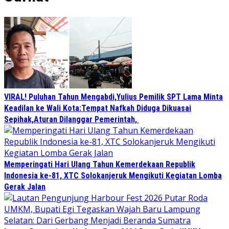
VIRAL! Puluhan Tahun Mengabdi,Yulius Pemilik SPT Lama Minta
Keadilan ke Wali Kota:Tempat Nafkah Diduga Dikuasai
Sepihak,Aturan Dilanggar Pemerintah,
Memperingati Hari Ulang Tahun Kemerdekaan Republik
Indonesia ke-81, XTC Solokanjeruk Mengikuti Kegiatan Lomba
Gerak Jalan