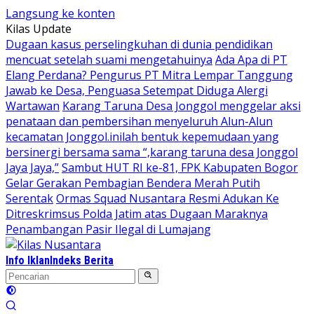
Langsung ke konten
Kilas Update
Dugaan kasus perselingkuhan di dunia pendidikan
mencuat setelah suami mengetahuinya
Ada Apa di PT
Elang Perdana? Pengurus PT Mitra Lempar Tanggung
Jawab ke Desa, Penguasa Setempat Diduga Alergi
Wartawan
Karang Taruna Desa Jonggol menggelar aksi
penataan dan pembersihan menyeluruh Alun-Alun
kecamatan Jonggol.inilah bentuk kepemudaan yang
bersinergi bersama sama “,karang taruna desa Jonggol
Jaya Jaya,”
Sambut HUT RI ke-81, FPK Kabupaten Bogor
Gelar Gerakan Pembagian Bendera Merah Putih
Serentak
Ormas Squad Nusantara Resmi Adukan Ke
Ditreskrimsus Polda Jatim atas Dugaan Maraknya
Penambangan Pasir Ilegal di Lumajang
Info Iklan
Indeks Berita