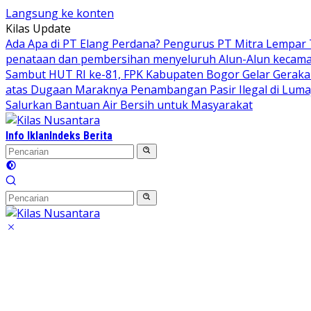
Langsung ke konten
Kilas Update
Ada Apa di PT Elang Perdana? Pengurus PT Mitra Lempar
penataan dan pembersihan menyeluruh Alun-Alun kecamata
Sambut HUT RI ke-81, FPK Kabupaten Bogor Gelar Gerak
atas Dugaan Maraknya Penambangan Pasir Ilegal di Luma
Salurkan Bantuan Air Bersih untuk Masyarakat
Info Iklan
Indeks Berita