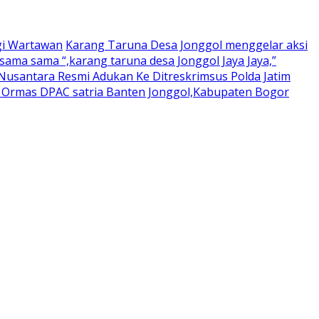
gi Wartawan
Karang Taruna Desa Jonggol menggelar aksi
ama sama “,karang taruna desa Jonggol Jaya Jaya,”
usantara Resmi Adukan Ke Ditreskrimsus Polda Jatim
a Ormas DPAC satria Banten Jonggol,Kabupaten Bogor