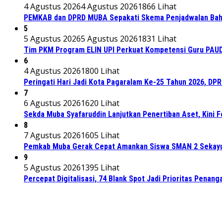
4 Agustus 2026
4 Agustus 2026
1866 Lihat
PEMKAB dan DPRD MUBA Sepakati Skema Penjadwalan Bah
5
5 Agustus 2026
5 Agustus 2026
1831 Lihat
Tim PKM Program ELIN UPI Perkuat Kompetensi Guru PAUD M
6
4 Agustus 2026
1800 Lihat
Peringati Hari Jadi Kota Pagaralam Ke-25 Tahun 2026, DP
7
6 Agustus 2026
1620 Lihat
Sekda Muba Syafaruddin Lanjutkan Penertiban Aset, Kini 
8
7 Agustus 2026
1605 Lihat
Pemkab Muba Gerak Cepat Amankan Siswa SMAN 2 Sekayu
9
5 Agustus 2026
1395 Lihat
Percepat Digitalisasi, 74 Blank Spot Jadi Prioritas Penan