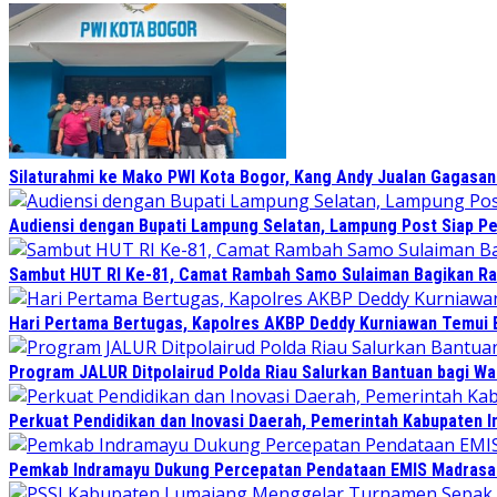
Silaturahmi ke Mako PWI Kota Bogor, Kang Andy Jualan Gagasan 
Audiensi dengan Bupati Lampung Selatan, Lampung Post Siap Per
Sambut HUT RI Ke-81, Camat Rambah Samo Sulaiman Bagikan Ra
Hari Pertama Bertugas, Kapolres AKBP Deddy Kurniawan Temui B
Program JALUR Ditpolairud Polda Riau Salurkan Bantuan bagi Wa
Perkuat Pendidikan dan Inovasi Daerah, Pemerintah Kabupaten I
Pemkab Indramayu Dukung Percepatan Pendataan EMIS Madrasah