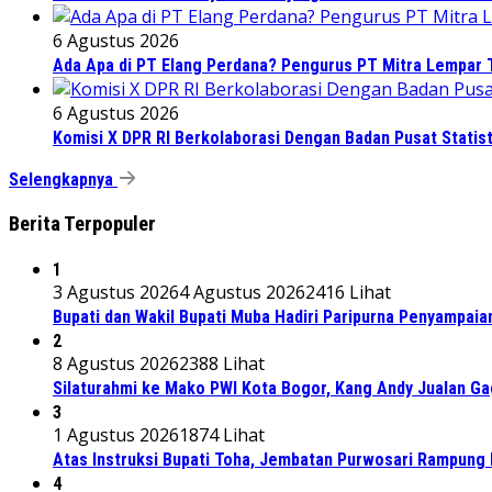
6 Agustus 2026
Ada Apa di PT Elang Perdana? Pengurus PT Mitra Lempar
6 Agustus 2026
Komisi X DPR RI Berkolaborasi Dengan Badan Pusat Statis
Selengkapnya
Berita Terpopuler
1
3 Agustus 2026
4 Agustus 2026
2416 Lihat
Bupati dan Wakil Bupati Muba Hadiri Paripurna Penyampaia
2
8 Agustus 2026
2388 Lihat
Silaturahmi ke Mako PWI Kota Bogor, Kang Andy Jualan Ga
3
1 Agustus 2026
1874 Lihat
Atas Instruksi Bupati Toha, Jembatan Purwosari Rampung 
4