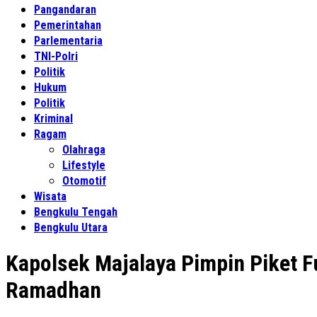
Pangandaran
Pemerintahan
Parlementaria
TNI-Polri
Politik
Hukum
Politik
Kriminal
Ragam
Olahraga
Lifestyle
Otomotif
Wisata
Bengkulu Tengah
Bengkulu Utara
Kapolsek Majalaya Pimpin Piket F
Ramadhan