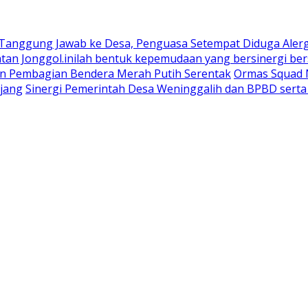
 Tanggung Jawab ke Desa, Penguasa Setempat Diduga Aler
n Jonggol.inilah bentuk kepemudaan yang bersinergi bers
an Pembagian Bendera Merah Putih Serentak
Ormas Squad N
jang
Sinergi Pemerintah Desa Weninggalih dan BPBD sert