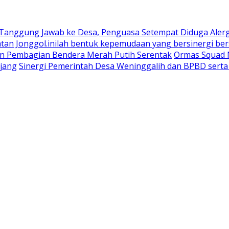
 Tanggung Jawab ke Desa, Penguasa Setempat Diduga Aler
n Jonggol.inilah bentuk kepemudaan yang bersinergi bers
an Pembagian Bendera Merah Putih Serentak
Ormas Squad N
jang
Sinergi Pemerintah Desa Weninggalih dan BPBD sert