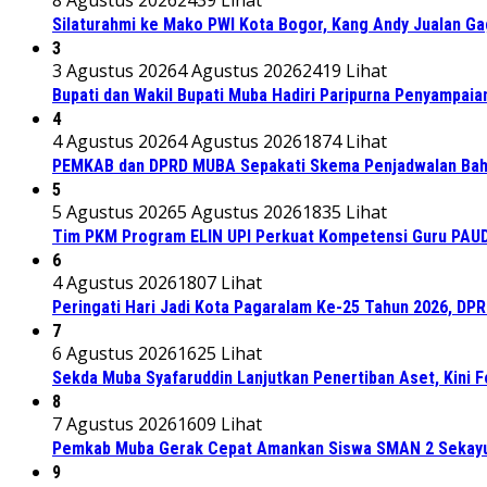
Silaturahmi ke Mako PWI Kota Bogor, Kang Andy Jualan Ga
3
3 Agustus 2026
4 Agustus 2026
2419 Lihat
Bupati dan Wakil Bupati Muba Hadiri Paripurna Penyampaia
4
4 Agustus 2026
4 Agustus 2026
1874 Lihat
PEMKAB dan DPRD MUBA Sepakati Skema Penjadwalan Bah
5
5 Agustus 2026
5 Agustus 2026
1835 Lihat
Tim PKM Program ELIN UPI Perkuat Kompetensi Guru PAUD M
6
4 Agustus 2026
1807 Lihat
Peringati Hari Jadi Kota Pagaralam Ke-25 Tahun 2026, DP
7
6 Agustus 2026
1625 Lihat
Sekda Muba Syafaruddin Lanjutkan Penertiban Aset, Kini 
8
7 Agustus 2026
1609 Lihat
Pemkab Muba Gerak Cepat Amankan Siswa SMAN 2 Sekayu
9