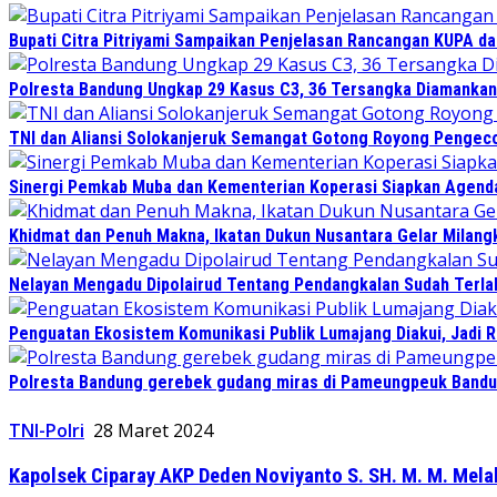
Bupati Citra Pitriyami Sampaikan Penjelasan Rancangan KUPA d
Polresta Bandung Ungkap 29 Kasus C3, 36 Tersangka Diamankan 
TNI dan Aliansi Solokanjeruk Semangat Gotong Royong Pengeco
Sinergi Pemkab Muba dan Kementerian Koperasi Siapkan Agenda 
Khidmat dan Penuh Makna, Ikatan Dukun Nusantara Gelar Milan
Nelayan Mengadu Dipolairud Tentang Pendangkalan Sudah Terlalu
Penguatan Ekosistem Komunikasi Publik Lumajang Diakui, Jadi 
Polresta Bandung gerebek gudang miras di Pameungpeuk Bandung
TNI-Polri
28 Maret 2024
Kapolsek Ciparay AKP Deden Noviyanto S. SH. M. M. Mel