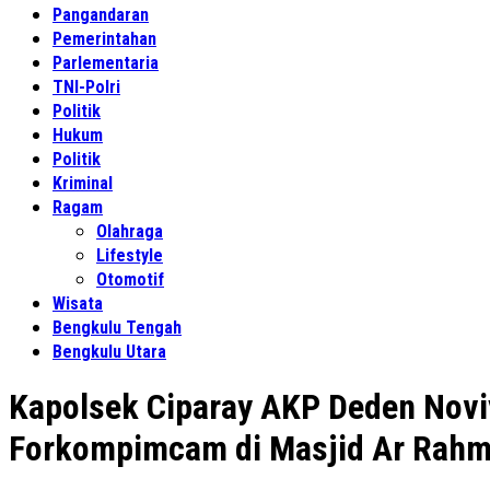
Pangandaran
Pemerintahan
Parlementaria
TNI-Polri
Politik
Hukum
Politik
Kriminal
Ragam
Olahraga
Lifestyle
Otomotif
Wisata
Bengkulu Tengah
Bengkulu Utara
Kapolsek Ciparay AKP Deden Novi
Forkompimcam di Masjid Ar Rah