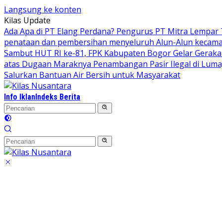
Langsung ke konten
Kilas Update
Ada Apa di PT Elang Perdana? Pengurus PT Mitra Lempar
penataan dan pembersihan menyeluruh Alun-Alun kecamata
Sambut HUT RI ke-81, FPK Kabupaten Bogor Gelar Gerak
atas Dugaan Maraknya Penambangan Pasir Ilegal di Luma
Salurkan Bantuan Air Bersih untuk Masyarakat
Info Iklan
Indeks Berita