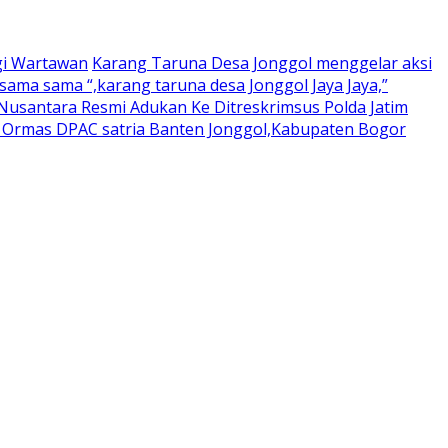
gi Wartawan
Karang Taruna Desa Jonggol menggelar aksi
ama sama “,karang taruna desa Jonggol Jaya Jaya,”
usantara Resmi Adukan Ke Ditreskrimsus Polda Jatim
a Ormas DPAC satria Banten Jonggol,Kabupaten Bogor