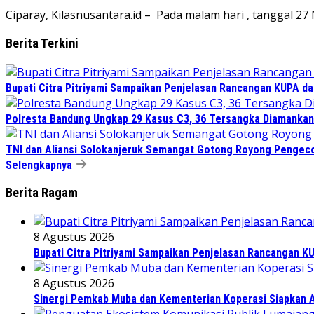
Ciparay, Kilasnusantara.id – Pada malam hari , tanggal 27
Berita Terkini
Bupati Citra Pitriyami Sampaikan Penjelasan Rancangan KUPA d
Polresta Bandung Ungkap 29 Kasus C3, 36 Tersangka Diamankan 
TNI dan Aliansi Solokanjeruk Semangat Gotong Royong Pengeco
Selengkapnya
Berita Ragam
8 Agustus 2026
Bupati Citra Pitriyami Sampaikan Penjelasan Rancangan 
8 Agustus 2026
Sinergi Pemkab Muba dan Kementerian Koperasi Siapkan Ag