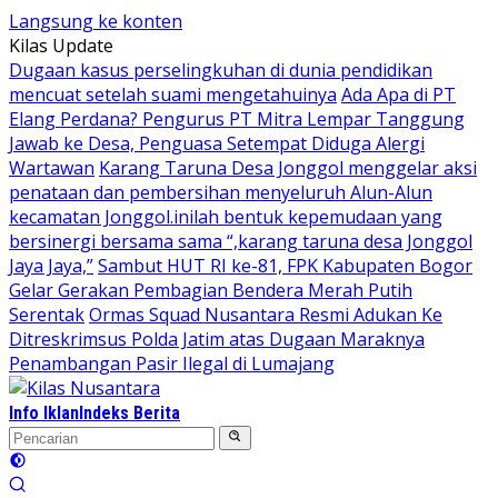
Langsung ke konten
Kilas Update
Dugaan kasus perselingkuhan di dunia pendidikan
mencuat setelah suami mengetahuinya
Ada Apa di PT
Elang Perdana? Pengurus PT Mitra Lempar Tanggung
Jawab ke Desa, Penguasa Setempat Diduga Alergi
Wartawan
Karang Taruna Desa Jonggol menggelar aksi
penataan dan pembersihan menyeluruh Alun-Alun
kecamatan Jonggol.inilah bentuk kepemudaan yang
bersinergi bersama sama “,karang taruna desa Jonggol
Jaya Jaya,”
Sambut HUT RI ke-81, FPK Kabupaten Bogor
Gelar Gerakan Pembagian Bendera Merah Putih
Serentak
Ormas Squad Nusantara Resmi Adukan Ke
Ditreskrimsus Polda Jatim atas Dugaan Maraknya
Penambangan Pasir Ilegal di Lumajang
Info Iklan
Indeks Berita