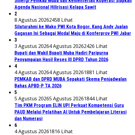
Sinergi Pemkab Muba dan Kementerian Koperasi Siapkan
Agenda Nasional Hilirisasi Kelapa Sawit
2
8 Agustus 2026
2458 Lihat
Silaturahmi ke Mako PWI Kota Bogor, Kang Andy Jualan
Gagasan Ini Sebagai Modal Maju di Konferprov PWI Jabar
3
3 Agustus 2026
4 Agustus 2026
2426 Lihat
Bupati dan Wakil Bupati Muba Hadiri Paripurna
Penyampaian Hasil Reses III DPRD Tahun 2026
4
4 Agustus 2026
4 Agustus 2026
1881 Lihat
PEMKAB dan DPRD MUBA Sepakati Skema Penjadwalan
Bahas APBD-P TA 2026
5
5 Agustus 2026
5 Agustus 2026
1844 Lihat
Tim PKM Program ELIN UPI Perkuat Kompetensi Guru
PAUD Melalui Pelatihan AI Untuk Pembelajaran Literasi
dan Numerasi
6
4 Agustus 2026
1816 Lihat