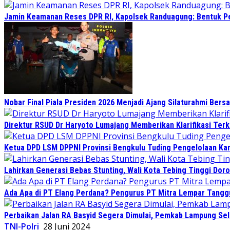
Jamin Keamanan Reses DPR RI, Kapolsek Randuagung: Bentuk 
Nobar Final Piala Presiden 2026 Menjadi Ajang Silaturahmi Ber
Direktur RSUD Dr Haryoto Lumajang Memberikan Klarifikasi Terk
Ketua DPD LSM DPPNI Provinsi Bengkulu Tuding Pengelolaan Kant
Lahirkan Generasi Bebas Stunting, Wali Kota Tebing Tinggi Doro
Ada Apa di PT Elang Perdana? Pengurus PT Mitra Lempar Tang
Perbaikan Jalan RA Basyid Segera Dimulai, Pemkab Lampung Sel
TNI-Polri
28 Juni 2024