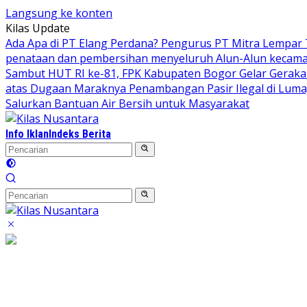
Langsung ke konten
Kilas Update
Ada Apa di PT Elang Perdana? Pengurus PT Mitra Lempar
penataan dan pembersihan menyeluruh Alun-Alun kecamata
Sambut HUT RI ke-81, FPK Kabupaten Bogor Gelar Gerak
atas Dugaan Maraknya Penambangan Pasir Ilegal di Luma
Salurkan Bantuan Air Bersih untuk Masyarakat
Info Iklan
Indeks Berita