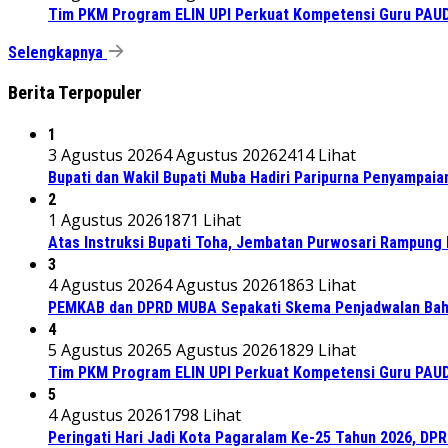
Tim PKM Program ELIN UPI Perkuat Kompetensi Guru PAUD M
Selengkapnya
Berita Terpopuler
1
3 Agustus 2026
4 Agustus 2026
2414 Lihat
Bupati dan Wakil Bupati Muba Hadiri Paripurna Penyampaia
2
1 Agustus 2026
1871 Lihat
Atas Instruksi Bupati Toha, Jembatan Purwosari Rampung 
3
4 Agustus 2026
4 Agustus 2026
1863 Lihat
PEMKAB dan DPRD MUBA Sepakati Skema Penjadwalan Bah
4
5 Agustus 2026
5 Agustus 2026
1829 Lihat
Tim PKM Program ELIN UPI Perkuat Kompetensi Guru PAUD M
5
4 Agustus 2026
1798 Lihat
Peringati Hari Jadi Kota Pagaralam Ke-25 Tahun 2026, DP