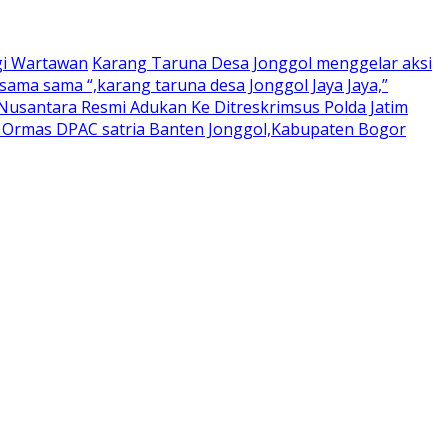
gi Wartawan
Karang Taruna Desa Jonggol menggelar aksi
ama sama “,karang taruna desa Jonggol Jaya Jaya,”
usantara Resmi Adukan Ke Ditreskrimsus Polda Jatim
a Ormas DPAC satria Banten Jonggol,Kabupaten Bogor