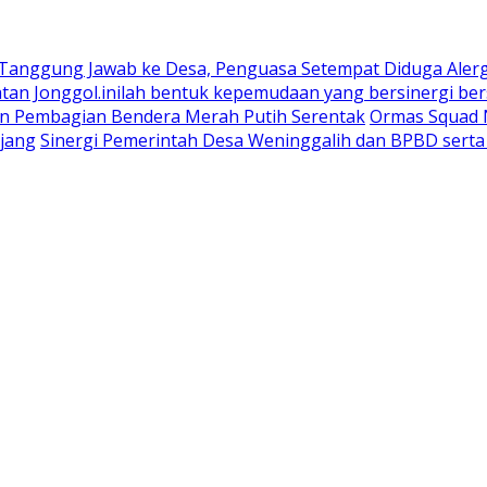
 Tanggung Jawab ke Desa, Penguasa Setempat Diduga Aler
n Jonggol.inilah bentuk kepemudaan yang bersinergi bers
an Pembagian Bendera Merah Putih Serentak
Ormas Squad N
jang
Sinergi Pemerintah Desa Weninggalih dan BPBD sert