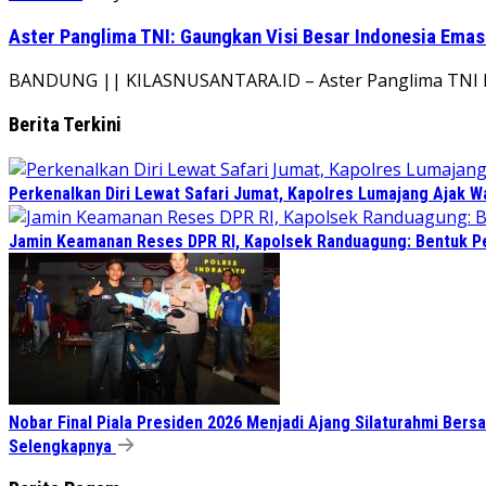
Aster Panglima TNI: Gaungkan Visi Besar Indonesia Emas
BANDUNG || KILASNUSANTARA.ID – Aster Panglima TNI Mayje
Berita Terkini
Perkenalkan Diri Lewat Safari Jumat, Kapolres Lumajang Ajak 
Jamin Keamanan Reses DPR RI, Kapolsek Randuagung: Bentuk 
Nobar Final Piala Presiden 2026 Menjadi Ajang Silaturahmi Ber
Selengkapnya