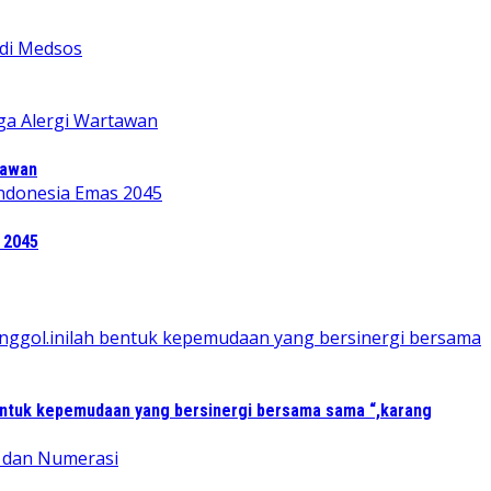
tawan
 2045
entuk kepemudaan yang bersinergi bersama sama “,karang