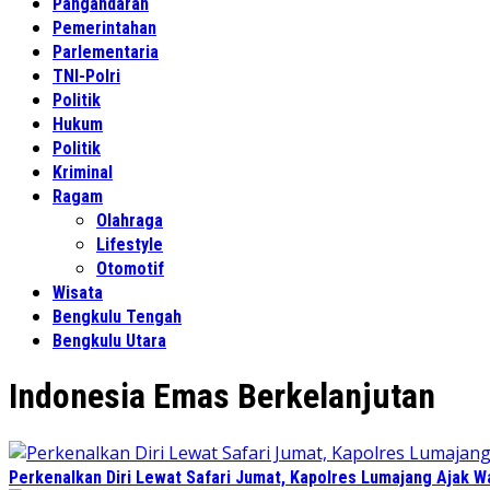
Pangandaran
Pemerintahan
Parlementaria
TNI-Polri
Politik
Hukum
Politik
Kriminal
Ragam
Olahraga
Lifestyle
Otomotif
Wisata
Bengkulu Tengah
Bengkulu Utara
Indonesia Emas Berkelanjutan
Perkenalkan Diri Lewat Safari Jumat, Kapolres Lumajang Ajak 