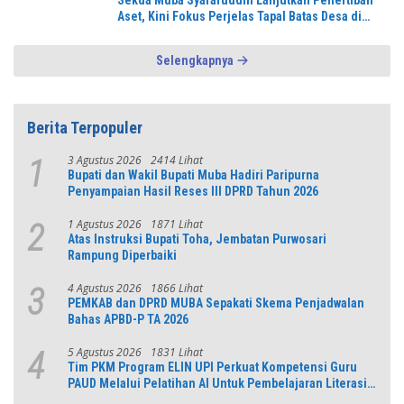
Sekda Muba Syafaruddin Lanjutkan Penertiban
Aset, Kini Fokus Perjelas Tapal Batas Desa di
Lawang Wetan
Selengkapnya
Berita Terpopuler
3 Agustus 2026
2414 Lihat
1
Bupati dan Wakil Bupati Muba Hadiri Paripurna
Penyampaian Hasil Reses III DPRD Tahun 2026
1 Agustus 2026
1871 Lihat
2
Atas Instruksi Bupati Toha, Jembatan Purwosari
Rampung Diperbaiki
4 Agustus 2026
1866 Lihat
3
PEMKAB dan DPRD MUBA Sepakati Skema Penjadwalan
Bahas APBD-P TA 2026
5 Agustus 2026
1831 Lihat
4
Tim PKM Program ELIN UPI Perkuat Kompetensi Guru
PAUD Melalui Pelatihan AI Untuk Pembelajaran Literasi
dan Numerasi