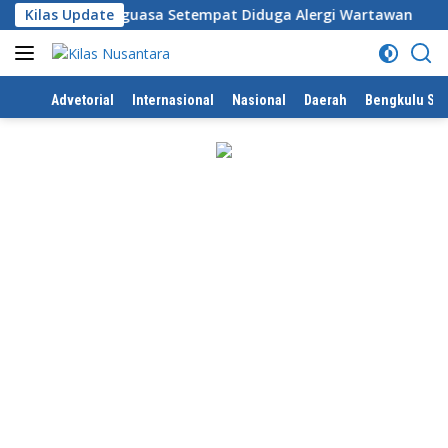
Langsung
e Desa, Penguasa Setempat Diduga Alergi Wartawan
Kilas Update
Ka
ke
konten
Home
Advetorial
Internasional
Nasional
Daerah
Bengkulu Sel