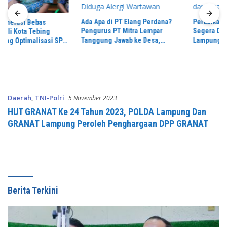
Ada Apa di PT Elang Perdana?
Perbaikan Jalan RA Basyid
Pengurus PT Mitra Lempar
Segera Dimulai, Pemkab
Tanggung Jawab ke Desa,
Lampung Selatan Pastikan
Penguasa Setempat Diduga
Mobilitas Warga Lebih Aman dan
Alergi Wartawan
Nyaman
Daerah
,
TNI-Polri
5 November 2023
HUT GRANAT Ke 24 Tahun 2023, POLDA Lampung Dan
GRANAT Lampung Peroleh Penghargaan DPP GRANAT
Berita Terkini