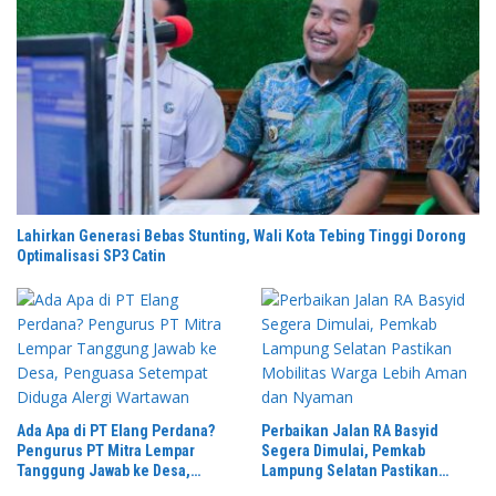
Lahirkan Generasi Bebas Stunting, Wali Kota Tebing Tinggi Dorong
Optimalisasi SP3 Catin
Ada Apa di PT Elang Perdana?
Perbaikan Jalan RA Basyid
Pengurus PT Mitra Lempar
Segera Dimulai, Pemkab
Tanggung Jawab ke Desa,
Lampung Selatan Pastikan
Penguasa Setempat Diduga
Mobilitas Warga Lebih Aman dan