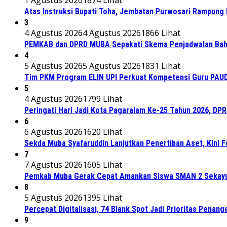
Atas Instruksi Bupati Toha, Jembatan Purwosari Rampung 
3
4 Agustus 2026
4 Agustus 2026
1866 Lihat
PEMKAB dan DPRD MUBA Sepakati Skema Penjadwalan Bah
4
5 Agustus 2026
5 Agustus 2026
1831 Lihat
Tim PKM Program ELIN UPI Perkuat Kompetensi Guru PAUD M
5
4 Agustus 2026
1799 Lihat
Peringati Hari Jadi Kota Pagaralam Ke-25 Tahun 2026, DP
6
6 Agustus 2026
1620 Lihat
Sekda Muba Syafaruddin Lanjutkan Penertiban Aset, Kini 
7
7 Agustus 2026
1605 Lihat
Pemkab Muba Gerak Cepat Amankan Siswa SMAN 2 Sekayu
8
5 Agustus 2026
1395 Lihat
Percepat Digitalisasi, 74 Blank Spot Jadi Prioritas Penan
9