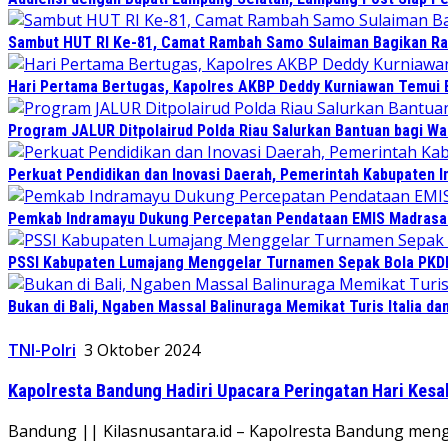
Sambut HUT RI Ke-81, Camat Rambah Samo Sulaiman Bagikan Ra
Hari Pertama Bertugas, Kapolres AKBP Deddy Kurniawan Temui B
Program JALUR Ditpolairud Polda Riau Salurkan Bantuan bagi Wa
Perkuat Pendidikan dan Inovasi Daerah, Pemerintah Kabupaten I
Pemkab Indramayu Dukung Percepatan Pendataan EMIS Madrasah
PSSI Kabupaten Lumajang Menggelar Turnamen Sepak Bola PKDI 
Bukan di Bali, Ngaben Massal Balinuraga Memikat Turis Italia d
TNI-Polri
3 Oktober 2024
Kapolresta Bandung Hadiri Upacara Peringatan Hari Kesa
Bandung || Kilasnusantara.id – Kapolresta Bandung meng