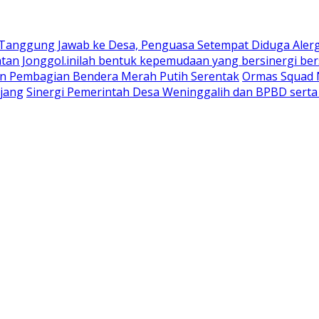
 Tanggung Jawab ke Desa, Penguasa Setempat Diduga Aler
n Jonggol.inilah bentuk kepemudaan yang bersinergi bers
an Pembagian Bendera Merah Putih Serentak
Ormas Squad N
jang
Sinergi Pemerintah Desa Weninggalih dan BPBD sert