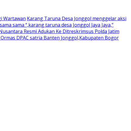
gi Wartawan
Karang Taruna Desa Jonggol menggelar aksi
ama sama “,karang taruna desa Jonggol Jaya Jaya,”
usantara Resmi Adukan Ke Ditreskrimsus Polda Jatim
a Ormas DPAC satria Banten Jonggol,Kabupaten Bogor