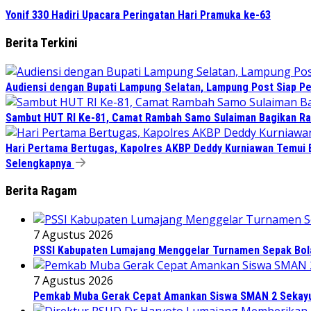
Yonif 330 Hadiri Upacara Peringatan Hari Pramuka ke-63
Berita Terkini
Audiensi dengan Bupati Lampung Selatan, Lampung Post Siap Per
Sambut HUT RI Ke-81, Camat Rambah Samo Sulaiman Bagikan Ra
Hari Pertama Bertugas, Kapolres AKBP Deddy Kurniawan Temui B
Selengkapnya
Berita Ragam
7 Agustus 2026
PSSI Kabupaten Lumajang Menggelar Turnamen Sepak Bola 
7 Agustus 2026
Pemkab Muba Gerak Cepat Amankan Siswa SMAN 2 Sekayu