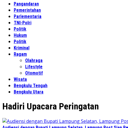
Pangandaran
Pemerintahan
Parlementaria
TNI-Polri
Politik
Hukum
Politik
Kriminal
Ragam
Olahraga
Lifestyle
Otomotif
Wisata
Bengkulu Tengah
Bengkulu Utara
Hadiri Upacara Peringatan
Audiensi dengan Bupati Lampung Selatan, Lampung Post Siap Per