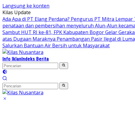
Langsung ke konten
Kilas Update
Ada Apa di PT Elang Perdana? Pengurus PT Mitra Lempar
penataan dan pembersihan menyeluruh Alun-Alun kecamata
Sambut HUT RI ke-81, FPK Kabupaten Bogor Gelar Gerak
atas Dugaan Maraknya Penambangan Pasir Ilegal di Luma
Salurkan Bantuan Air Bersih untuk Masyarakat
Info Iklan
Indeks Berita