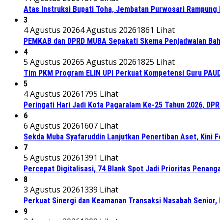
Atas Instruksi Bupati Toha, Jembatan Purwosari Rampung 
3
4 Agustus 2026
4 Agustus 2026
1861 Lihat
PEMKAB dan DPRD MUBA Sepakati Skema Penjadwalan Bah
4
5 Agustus 2026
5 Agustus 2026
1825 Lihat
Tim PKM Program ELIN UPI Perkuat Kompetensi Guru PAUD M
5
4 Agustus 2026
1795 Lihat
Peringati Hari Jadi Kota Pagaralam Ke-25 Tahun 2026, DP
6
6 Agustus 2026
1607 Lihat
Sekda Muba Syafaruddin Lanjutkan Penertiban Aset, Kini 
7
5 Agustus 2026
1391 Lihat
Percepat Digitalisasi, 74 Blank Spot Jadi Prioritas Penan
8
3 Agustus 2026
1339 Lihat
Perkuat Sinergi dan Keamanan Transaksi Nasabah Senior, 
9