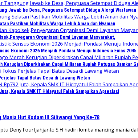
gung Jawab ke Desa, Penguasa Setempat Diduga Alergi Wartawan
atan Pastikan Mobilitas Warga Lebih Aman dan Nyaman
lsek,Penyegaran Organisasi Demi Layanan Masyarakat,
Sensus Ekonomi 2026 Menjadi Pondasi Menuju Indonesia Emas 2045
ah Kerugian Diperkirakan Capai Miliaran Rupiah Petugas Damkar 
Perjelas Tapal Batas Desa di Lawang Wetan
Juta, Kepala SMK IT Hidayatul Falah Sampaikan Apresiasi
g Mania Hut Kodam III Siliwangi Yang Ke-78
u Deny Fourtjahjanto S.H hadiri lomba mancing mania da