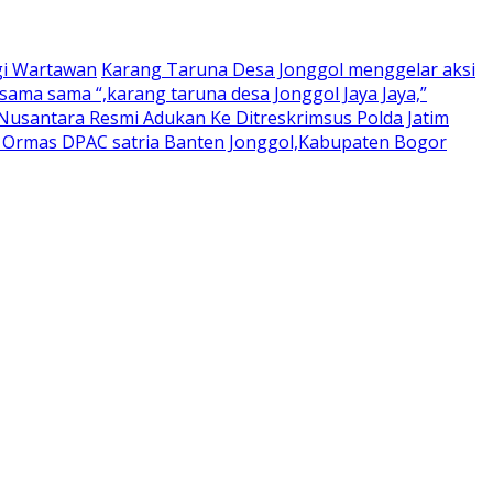
gi Wartawan
Karang Taruna Desa Jonggol menggelar aksi
ama sama “,karang taruna desa Jonggol Jaya Jaya,”
usantara Resmi Adukan Ke Ditreskrimsus Polda Jatim
a Ormas DPAC satria Banten Jonggol,Kabupaten Bogor