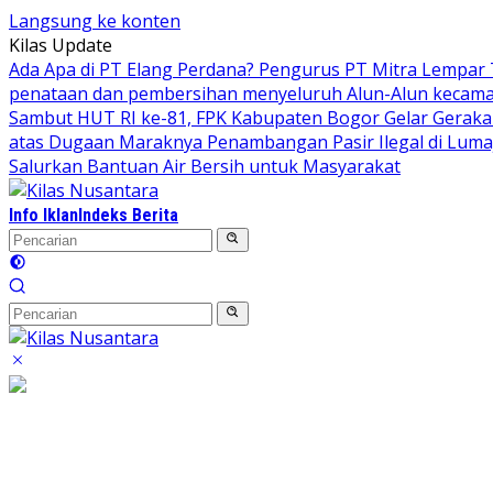
Langsung ke konten
Kilas Update
Ada Apa di PT Elang Perdana? Pengurus PT Mitra Lempar
penataan dan pembersihan menyeluruh Alun-Alun kecamata
Sambut HUT RI ke-81, FPK Kabupaten Bogor Gelar Gerak
atas Dugaan Maraknya Penambangan Pasir Ilegal di Luma
Salurkan Bantuan Air Bersih untuk Masyarakat
Info Iklan
Indeks Berita