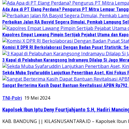
Ada Apa di PT Elang Perdana? Pengurus PT Mitra Lempar Tang
Perbaikan Jalan RA Basyid Segera Dimulai, Pemkab Lampung Sel
Kapolres Empat Lawang Pimpin Sertijab Pejabat Utama dan Kapo
Komisi X DPR RI Berkolaborasi Dengan Badan Pusat Statistik: 
3 Kapal di Pelabuhan Karangsong Indramayu Dilalap Si Jago Mer
Sekda Muba Syafaruddin Lanjutkan Penertiban Aset, Kini Fokus 
Sangat Berterima Kasih Dapat Bantuan Revitalisasi APBN Rp792 
TNI-Polri
19 Mei 2024
Kapolsek Ibun Iptu Deny Fourtjahjanto S.H, Hadiri Mancin
KAB. BANDUNG || KILASNUSANTARA.ID – Kapolsek Ibun Ipt