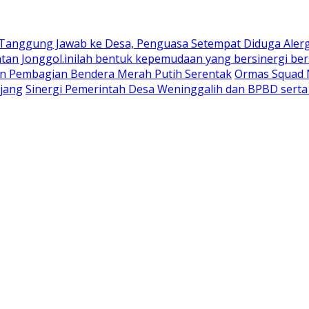
 Tanggung Jawab ke Desa, Penguasa Setempat Diduga Aler
n Jonggol.inilah bentuk kepemudaan yang bersinergi bers
an Pembagian Bendera Merah Putih Serentak
Ormas Squad N
jang
Sinergi Pemerintah Desa Weninggalih dan BPBD sert