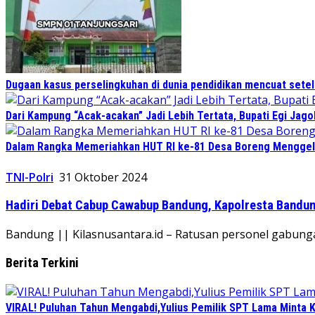
Dugaan kasus perselingkuhan di dunia pendidikan mencuat sete
Dari Kampung “Acak-acakan” Jadi Lebih Tertata, Bupati Egi Jago
Dalam Rangka Memeriahkan HUT RI ke-81 Desa Boreng Menggela
TNI-Polri
31 Oktober 2024
Hadiri Debat Cabup Cawabup Bandung, Kapolresta Bandu
Bandung || Kilasnusantara.id – Ratusan personel gabun
Berita Terkini
VIRAL! Puluhan Tahun Mengabdi,Yulius Pemilik SPT Lama Minta K