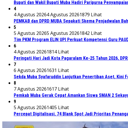
Bupati dan Wakil Bupati Muba Hadiri Paripurna Penyampaia
4
4 Agustus 2026
4 Agustus 2026
1879 Lihat
PEMKAB dan DPRD MUBA Sepakati Skema Penjadwalan Bah
5
5 Agustus 2026
5 Agustus 2026
1842 Lihat
Tim PKM Program ELIN UPI Perkuat Kompetensi Guru PAUD M
6
4 Agustus 2026
1814 Lihat
Peringati Hari Jadi Kota Pagaralam Ke-25 Tahun 2026, DP
7
6 Agustus 2026
1631 Lihat
Sekda Muba Syafaruddin Lanjutkan Penertiban Aset, Kini 
8
7 Agustus 2026
1617 Lihat
Pemkab Muba Gerak Cepat Amankan Siswa SMAN 2 Sekayu
9
5 Agustus 2026
1405 Lihat
Percepat Digitalisasi, 74 Blank Spot Jadi Prioritas Penan