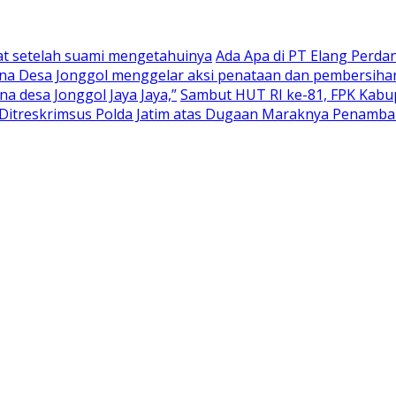
at setelah suami mengetahuinya
Ada Apa di PT Elang Perd
na Desa Jonggol menggelar aksi penataan dan pembersihan
 desa Jonggol Jaya Jaya,”
Sambut HUT RI ke-81, FPK Kab
itreskrimsus Polda Jatim atas Dugaan Maraknya Penambang