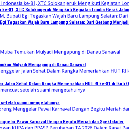
a ke-81, XTC Solokanjeruk Mengikuti Kegiatan Lomba Gerak Jala
 Egi Tegaskan Wajah Baru Lampung Selatan: Dari Gerbang Menjad
emukan Mulyadi Mengapung di Danau Sanawal
 Jalan Sehat Dalam Rangka Memeriahkan HUT RI ke-81 di Ikuti O
t setelah suami mengetahuinya
ggelar Pawai Karnaval Dengan Begitu Meriah dan Spektakuler