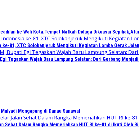
eadilan ke Wali Kota:Tempat Nafkah Diduga Dikuasai Sepihak,Atu
a ke-81, XTC Solokanjeruk Mengikuti Kegiatan Lomba Gerak Jala
 Egi Tegaskan Wajah Baru Lampung Selatan: Dari Gerbang Menjad
 Mulyadi Mengapung di Danau Sanawal
n Sehat Dalam Rangka Memeriahkan HUT RI ke-81 di Ikuti Oleh R