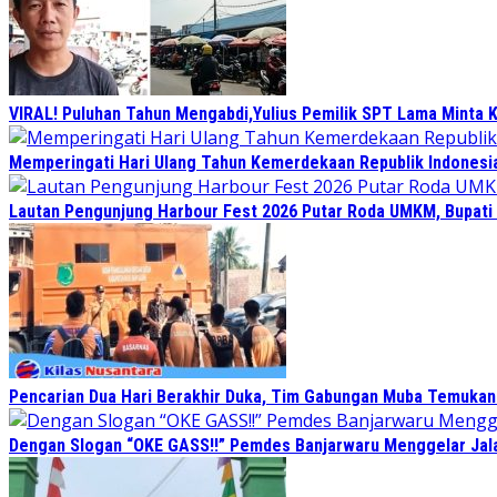
VIRAL! Puluhan Tahun Mengabdi,Yulius Pemilik SPT Lama Minta K
Memperingati Hari Ulang Tahun Kemerdekaan Republik Indonesi
Lautan Pengunjung Harbour Fest 2026 Putar Roda UMKM, Bupati
Pencarian Dua Hari Berakhir Duka, Tim Gabungan Muba Temukan
Dengan Slogan “OKE GASS!!” Pemdes Banjarwaru Menggelar Jala