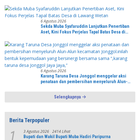
Pondasi Menuju Indonesia Emas 2045
6 Agustus 2026
Sekda Muba Syafaruddin Lanjutkan Penertiban
Aset, Kini Fokus Perjelas Tapal Batas Desa di
Lawang Wetan
6 Agustus 2026
Karang Taruna Desa Jonggol menggelar aksi
penataan dan pembersihan menyeluruh Alun-
Alun kecamatan Jonggol.inilah bentuk
kepemudaan yang bersinergi bersama sama
Selengkapnya
“,karang taruna desa Jonggol Jaya Jaya,”
Berita Terpopuler
3 Agustus 2026
2414 Lihat
1
Bupati dan Wakil Bupati Muba Hadiri Paripurna