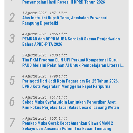
Penyampaian Hasil Reses III DPRD Tahun 2026
1 Agustus 2026
1871 Lihat
2
Atas Instruksi Bupati Toha, Jembatan Purwosari
Rampung Diperbaiki
4 Agustus 2026
1866 Lihat
3
PEMKAB dan DPRD MUBA Sepakati Skema Penjadwalan
Bahas APBD-P TA 2026
5 Agustus 2026
1830 Lihat
4
Tim PKM Program ELIN UPI Perkuat Kompetensi Guru
PAUD Melalui Pelatihan AI Untuk Pembelajaran Literasi
dan Numerasi
4 Agustus 2026
1798 Lihat
5
Peringati Hari Jadi Kota Pagaralam Ke-25 Tahun 2026,
DPRD Kota Pagaralam Menggelar Rapat Paripurna
6 Agustus 2026
1617 Lihat
6
Sekda Muba Syafaruddin Lanjutkan Penertiban Aset,
Kini Fokus Perjelas Tapal Batas Desa di Lawang Wetan
7 Agustus 2026
1601 Lihat
7
Pemkab Muba Gerak Cepat Amankan Siswa SMAN 2
Sekayu dari Ancaman Pohon Tua Rawan Tumbang