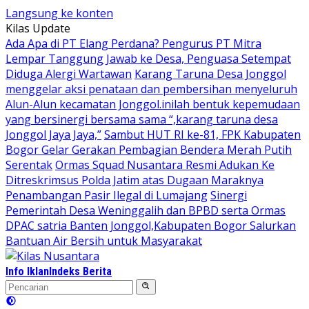
Langsung ke konten
Kilas Update
Ada Apa di PT Elang Perdana? Pengurus PT Mitra
Lempar Tanggung Jawab ke Desa, Penguasa Setempat
Diduga Alergi Wartawan
Karang Taruna Desa Jonggol
menggelar aksi penataan dan pembersihan menyeluruh
Alun-Alun kecamatan Jonggol.inilah bentuk kepemudaan
yang bersinergi bersama sama “,karang taruna desa
Jonggol Jaya Jaya,”
Sambut HUT RI ke-81, FPK Kabupaten
Bogor Gelar Gerakan Pembagian Bendera Merah Putih
Serentak
Ormas Squad Nusantara Resmi Adukan Ke
Ditreskrimsus Polda Jatim atas Dugaan Maraknya
Penambangan Pasir Ilegal di Lumajang
Sinergi
Pemerintah Desa Weninggalih dan BPBD serta Ormas
DPAC satria Banten Jonggol,Kabupaten Bogor Salurkan
Bantuan Air Bersih untuk Masyarakat
Info Iklan
Indeks Berita