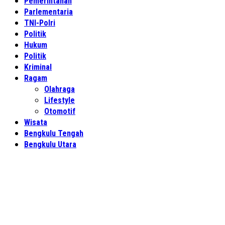
Pemerintahan
Parlementaria
TNI-Polri
Politik
Hukum
Politik
Kriminal
Ragam
Olahraga
Lifestyle
Otomotif
Wisata
Bengkulu Tengah
Bengkulu Utara