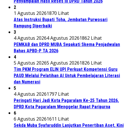
Penyampaian Hasil Reses III DPRD Tahun 2026
2
1 Agustus 2026
1870 Lihat
Atas Instruksi Bupati Toha, Jembatan Purwosari
Rampung Diperbaiki
3
4 Agustus 2026
4 Agustus 2026
1862 Lihat
PEMKAB dan DPRD MUBA Sepakati Skema Penjadwalan
Bahas APBD-P TA 2026
4
5 Agustus 2026
5 Agustus 2026
1826 Lihat
Tim PKM Program ELIN UPI Perkuat Kompetensi Guru
PAUD Melalui Pelatihan AI Untuk Pembelajaran Literasi
dan Numerasi
5
4 Agustus 2026
1797 Lihat
Peringati Hari Jadi Kota Pagaralam Ke-25 Tahun 2026,
DPRD Kota Pagaralam Menggelar Rapat Paripurna
6
6 Agustus 2026
1611 Lihat
Sekda Muba Syafaruddin Lanjutkan Penertiban Aset, Kini