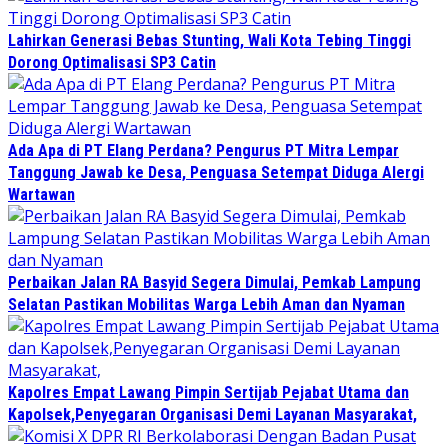
Lahirkan Generasi Bebas Stunting, Wali Kota Tebing Tinggi
Dorong Optimalisasi SP3 Catin
Ada Apa di PT Elang Perdana? Pengurus PT Mitra Lempar
Tanggung Jawab ke Desa, Penguasa Setempat Diduga Alergi
Wartawan
Perbaikan Jalan RA Basyid Segera Dimulai, Pemkab Lampung
Selatan Pastikan Mobilitas Warga Lebih Aman dan Nyaman
Kapolres Empat Lawang Pimpin Sertijab Pejabat Utama dan
Kapolsek,Penyegaran Organisasi Demi Layanan Masyarakat,