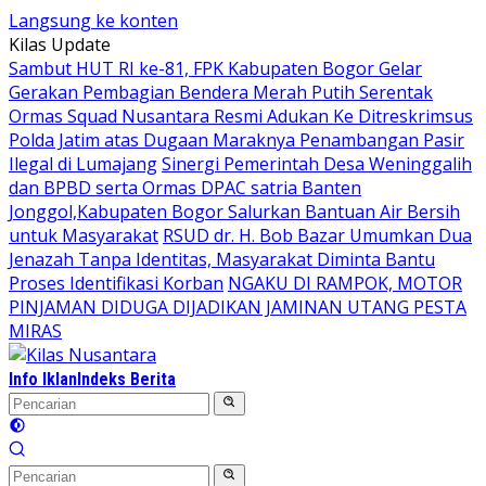
Langsung ke konten
Kilas Update
Sambut HUT RI ke-81, FPK Kabupaten Bogor Gelar
Gerakan Pembagian Bendera Merah Putih Serentak
Ormas Squad Nusantara Resmi Adukan Ke Ditreskrimsus
Polda Jatim atas Dugaan Maraknya Penambangan Pasir
Ilegal di Lumajang
Sinergi Pemerintah Desa Weninggalih
dan BPBD serta Ormas DPAC satria Banten
Jonggol,Kabupaten Bogor Salurkan Bantuan Air Bersih
untuk Masyarakat
RSUD dr. H. Bob Bazar Umumkan Dua
Jenazah Tanpa Identitas, Masyarakat Diminta Bantu
Proses Identifikasi Korban
NGAKU DI RAMPOK, MOTOR
PINJAMAN DIDUGA DIJADIKAN JAMINAN UTANG PESTA
MIRAS
Info Iklan
Indeks Berita