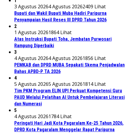
1
3 Agustus 2026
4 Agustus 2026
2409 Lihat
Bupati dan Wakil Bupati Muba Hadiri Paripurna
Penyampaian Hasil Reses III DPRD Tahun 2026
2
1 Agustus 2026
1864 Lihat
Atas Instruksi Bupati Toha, Jembatan Purwosari
Rampung Diperbaiki
3
4 Agustus 2026
4 Agustus 2026
1856 Lihat
PEMKAB dan DPRD MUBA Sepakati Skema Penjadwalan
Bahas APBD-P TA 2026
4
5 Agustus 2026
5 Agustus 2026
1814 Lihat
Tim PKM Program ELIN UPI Perkuat Kompetensi Guru
PAUD Melalui Pelatihan AI Untuk Pembelajaran Literasi
dan Numerasi
5
4 Agustus 2026
1784 Lihat
Peringati Hari Jadi Kota Pagaralam Ke-25 Tahun 2026,
DPRD Kota Pagaralam Menggelar Rapat Paripurna