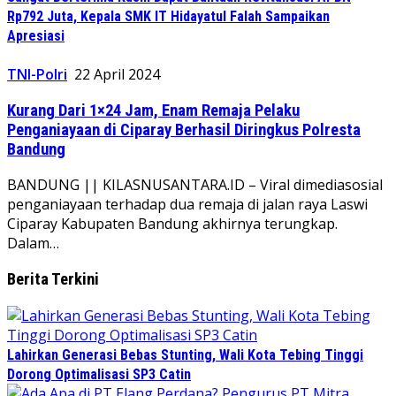
Rp792 Juta, Kepala SMK IT Hidayatul Falah Sampaikan
Apresiasi
TNI-Polri
22 April 2024
Kurang Dari 1×24 Jam, Enam Remaja Pelaku
Penganiayaan di Ciparay Berhasil Diringkus Polresta
Bandung
BANDUNG || KILASNUSANTARA.ID – Viral dimediasosial
penganiayaan terhadap dua remaja di jalan raya Laswi
Ciparay Kabupaten Bandung akhirnya terungkap.
Dalam…
Berita Terkini
Lahirkan Generasi Bebas Stunting, Wali Kota Tebing Tinggi
Dorong Optimalisasi SP3 Catin