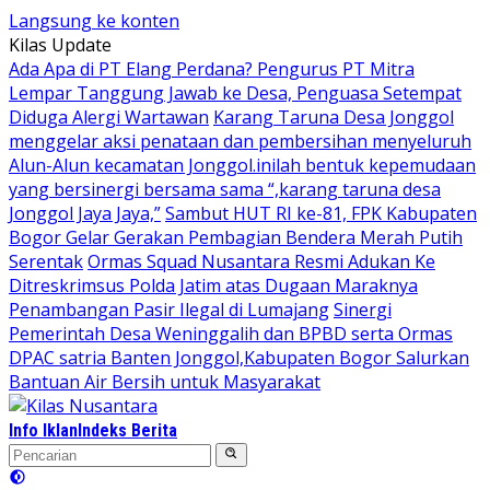
Langsung ke konten
Kilas Update
Ada Apa di PT Elang Perdana? Pengurus PT Mitra
Lempar Tanggung Jawab ke Desa, Penguasa Setempat
Diduga Alergi Wartawan
Karang Taruna Desa Jonggol
menggelar aksi penataan dan pembersihan menyeluruh
Alun-Alun kecamatan Jonggol.inilah bentuk kepemudaan
yang bersinergi bersama sama “,karang taruna desa
Jonggol Jaya Jaya,”
Sambut HUT RI ke-81, FPK Kabupaten
Bogor Gelar Gerakan Pembagian Bendera Merah Putih
Serentak
Ormas Squad Nusantara Resmi Adukan Ke
Ditreskrimsus Polda Jatim atas Dugaan Maraknya
Penambangan Pasir Ilegal di Lumajang
Sinergi
Pemerintah Desa Weninggalih dan BPBD serta Ormas
DPAC satria Banten Jonggol,Kabupaten Bogor Salurkan
Bantuan Air Bersih untuk Masyarakat
Info Iklan
Indeks Berita