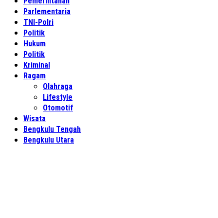
Pemerintahan
Parlementaria
TNI-Polri
Politik
Hukum
Politik
Kriminal
Ragam
Olahraga
Lifestyle
Otomotif
Wisata
Bengkulu Tengah
Bengkulu Utara