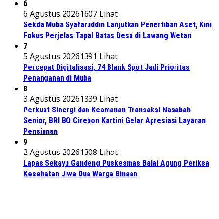
6
6 Agustus 2026
1607 Lihat
Sekda Muba Syafaruddin Lanjutkan Penertiban Aset, Kini
Fokus Perjelas Tapal Batas Desa di Lawang Wetan
7
5 Agustus 2026
1391 Lihat
Percepat Digitalisasi, 74 Blank Spot Jadi Prioritas
Penanganan di Muba
8
3 Agustus 2026
1339 Lihat
Perkuat Sinergi dan Keamanan Transaksi Nasabah
Senior, BRI BO Cirebon Kartini Gelar Apresiasi Layanan
Pensiunan
9
2 Agustus 2026
1308 Lihat
Lapas Sekayu Gandeng Puskesmas Balai Agung Periksa
Kesehatan Jiwa Dua Warga Binaan