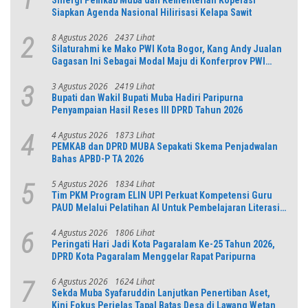
Sinergi Pemkab Muba dan Kementerian Koperasi
Siapkan Agenda Nasional Hilirisasi Kelapa Sawit
8 Agustus 2026
2437 Lihat
2
Silaturahmi ke Mako PWI Kota Bogor, Kang Andy Jualan
Gagasan Ini Sebagai Modal Maju di Konferprov PWI
Jabar
3 Agustus 2026
2419 Lihat
3
Bupati dan Wakil Bupati Muba Hadiri Paripurna
Penyampaian Hasil Reses III DPRD Tahun 2026
4 Agustus 2026
1873 Lihat
4
PEMKAB dan DPRD MUBA Sepakati Skema Penjadwalan
Bahas APBD-P TA 2026
5 Agustus 2026
1834 Lihat
5
Tim PKM Program ELIN UPI Perkuat Kompetensi Guru
PAUD Melalui Pelatihan AI Untuk Pembelajaran Literasi
dan Numerasi
4 Agustus 2026
1806 Lihat
6
Peringati Hari Jadi Kota Pagaralam Ke-25 Tahun 2026,
DPRD Kota Pagaralam Menggelar Rapat Paripurna
6 Agustus 2026
1624 Lihat
7
Sekda Muba Syafaruddin Lanjutkan Penertiban Aset,
Kini Fokus Perjelas Tapal Batas Desa di Lawang Wetan