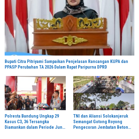
Bupati Citra Pitriyami Sampaikan Penjelasan Rancangan KUPA dan
PPASP Perubahan TA 2026 Dalam Rapat Paripurna DPRD
Polresta Bandung Ungkap 29
TNI dan Aliansi Solokanjeruk
Kasus C3, 36 Tersangka
Semangat Gotong Royong
Diamankan dalam Periode Juni-
Pengecoran Jembatan Beton
Juli 2026
Garuda Perintis