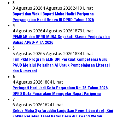
3
3 Agustus 2026
4 Agustus 2026
2419 Lihat
Bupati dan Wakil Bupati Muba Hadiri Paripurna
Penyampaian Hasil Reses III DPRD Tahun 2026
4
4 Agustus 2026
4 Agustus 2026
1873 Lihat
PEMKAB dan DPRD MUBA Sepakati Skema Penjadwalan
Bahas APBD-P TA 2026
5
5 Agustus 2026
5 Agustus 2026
1834 Lihat
Tim PKM Program ELIN UPI Perkuat Kompetensi Guru
PAUD Melalui Pelatihan AI Untuk Pembelajaran Literasi
dan Numerasi
6
4 Agustus 2026
1804 Lihat
Peringati Hari Jadi Kota Pagaralam Ke-25 Tahun 2026,
DPRD Kota Pagaralam Menggelar Rapat Paripurna
7
6 Agustus 2026
1624 Lihat
Sekda Muba Syafaruddin Lanjutkan Penertiban Aset, Kini
Fokus Perjelas Tapal Batas Desa di Lawang Wetan