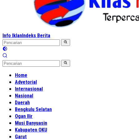
Info Iklan
Indeks Berita
Home
Advetorial
Internasional
Nasional
Daerah
Bengkulu Selatan
Ogan Ilir
Musi Banyuasin
Kabupaten OKU
Garut