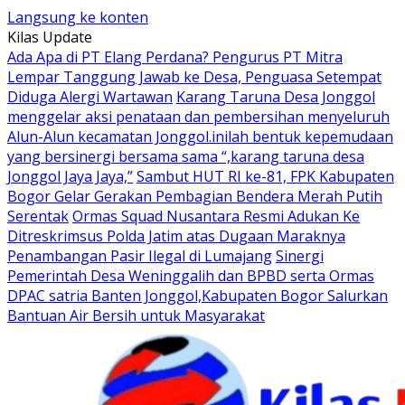
Langsung ke konten
Kilas Update
Ada Apa di PT Elang Perdana? Pengurus PT Mitra
Lempar Tanggung Jawab ke Desa, Penguasa Setempat
Diduga Alergi Wartawan
Karang Taruna Desa Jonggol
menggelar aksi penataan dan pembersihan menyeluruh
Alun-Alun kecamatan Jonggol.inilah bentuk kepemudaan
yang bersinergi bersama sama “,karang taruna desa
Jonggol Jaya Jaya,”
Sambut HUT RI ke-81, FPK Kabupaten
Bogor Gelar Gerakan Pembagian Bendera Merah Putih
Serentak
Ormas Squad Nusantara Resmi Adukan Ke
Ditreskrimsus Polda Jatim atas Dugaan Maraknya
Penambangan Pasir Ilegal di Lumajang
Sinergi
Pemerintah Desa Weninggalih dan BPBD serta Ormas
DPAC satria Banten Jonggol,Kabupaten Bogor Salurkan
Bantuan Air Bersih untuk Masyarakat