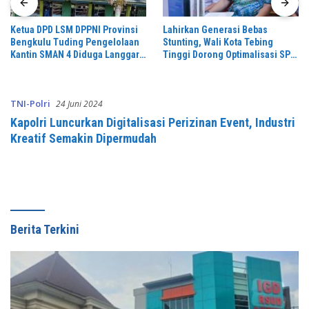
Ketua DPD LSM DPPNI Provinsi
Lahirkan Generasi Bebas
Bengkulu Tuding Pengelolaan
Stunting, Wali Kota Tebing
Kantin SMAN 4 Diduga Langgar
Tinggi Dorong Optimalisasi SP3
Aturan & Jadikan Fasilitas
Catin
Pendidikan Lahan Cari Untung,
TNI-Polri
24 Juni 2024
Kapolri Luncurkan Digitalisasi Perizinan Event, Industri
Kreatif Semakin Dipermudah
Berita Terkini