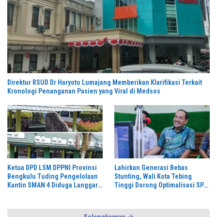
Direktur RSUD Dr Haryoto Lumajang Memberikan Klarifikasi Terkait
Kronologi Penanganan Pasien yang Viral di Medsos
Ketua DPD LSM DPPNI Provinsi
Lahirkan Generasi Bebas
Bengkulu Tuding Pengelolaan
Stunting, Wali Kota Tebing
Kantin SMAN 4 Diduga Langgar
Tinggi Dorong Optimalisasi SP3
Aturan & Jadikan Fasilitas
Catin
Pendidikan Lahan Cari Untung,