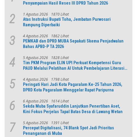
Penyampaian Hasil Reses III DPRD Tahun 2026
1 Agustus 2026
1870 Lihat
2
Atas Instruksi Bupati Toha, Jembatan Purwosari
Rampung Diperbaiki
4 Agustus 2026
1862 Lihat
3
PEMKAB dan DPRD MUBA Sepakati Skema Penjadwalan
Bahas APBD-P TA 2026
5 Agustus 2026
1828 Lihat
4
Tim PKM Program ELIN UPI Perkuat Kompetensi Guru
PAUD Melalui Pelatihan AI Untuk Pembelajaran Literasi
dan Numerasi
4 Agustus 2026
1798 Lihat
5
Peringati Hari Jadi Kota Pagaralam Ke-25 Tahun 2026,
DPRD Kota Pagaralam Menggelar Rapat Paripurna
6 Agustus 2026
1614 Lihat
6
Sekda Muba Syafaruddin Lanjutkan Penertiban Aset,
Kini Fokus Perjelas Tapal Batas Desa di Lawang Wetan
5 Agustus 2026
1391 Lihat
7
Percepat Digitalisasi, 74 Blank Spot Jadi Prioritas
Penanganan di Muba