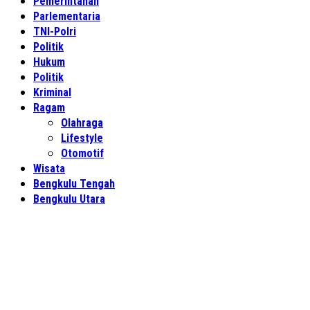
Pemerintahan
Parlementaria
TNI-Polri
Politik
Hukum
Politik
Kriminal
Ragam
Olahraga
Lifestyle
Otomotif
Wisata
Bengkulu Tengah
Bengkulu Utara