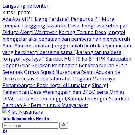
Langsung ke konten
Kilas Update
Ada Apa di PT Elang Perdana? Pengurus PT Mitra
Lempar Tanggung Jawab ke Desa, Penguasa Setempat
Diduga Alergi Wartawan
Karang Taruna Desa Jonggol
menggelar aksi penataan dan pembersihan menyeluruh
Alun-Alun kecamatan Jonggol.inilah bentuk kepemudaan
yang bersinergi bersama sama “,karang taruna desa
Jonggol Jaya Jaya,”
Sambut HUT RI ke-81, FPK Kabupaten
Bogor Gelar Gerakan Pembagian Bendera Merah Putih
Serentak
Ormas Squad Nusantara Resmi Adukan Ke
Ditreskrimsus Polda Jatim atas Dugaan Maraknya
Penambangan Pasir Ilegal di Lumajang
Sinergi
Pemerintah Desa Weninggalih dan BPBD serta Ormas
DPAC satria Banten Jonggol,Kabupaten Bogor Salurkan
Bantuan Air Bersih untuk Masyarakat
Info Iklan
Indeks Berita