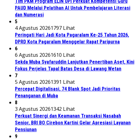
Tim PKM Program ELIN UPI Perkuat Kompetensi Guru
PAUD Melalui Pelatihan AI Untuk Pembelajaran Literasi
dan Numerasi
5
4 Agustus 2026
1797 Lihat
Peringati Hari Jadi Kota Pagaralam Ke-25 Tahun 2026,
DPRD Kota Pagaralam Menggelar Rapat Paripurna
6
6 Agustus 2026
1610 Lihat
Sekda Muba Syafaruddin Lanjutkan Penertiban Aset, Kini
Fokus Perjelas Tapal Batas Desa di Lawang Wetan
7
5 Agustus 2026
1391 Lihat
Percepat Digitalisasi, 74 Blank Spot Jadi Prioritas
Penanganan di Muba
8
3 Agustus 2026
1342 Lihat
Perkuat Sinergi dan Keamanan Transaksi Nasabah
Senior, BRI BO Cirebon Kartini Gelar Apresiasi Layanan
Pensiunan
9