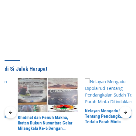
di Si Jalak Harupat
Nelayan Mengadu Dipolairud
Tentang Pendangkalan Sudah
Khidmat dan Penuh Makna,
Terlalu Parah Minta
Ikatan Dukun Nusantara Gelar
Ditindaklanjuti
Milangkala Ke-6 Dengan
Semangat “Duduk Tekun Hidup