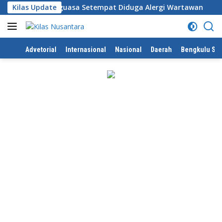
Langsung
e Desa, Penguasa Setempat Diduga Alergi Wartawan
Kilas Update
Ka
ke
konten
Home
Advetorial
Internasional
Nasional
Daerah
Bengkulu Sel