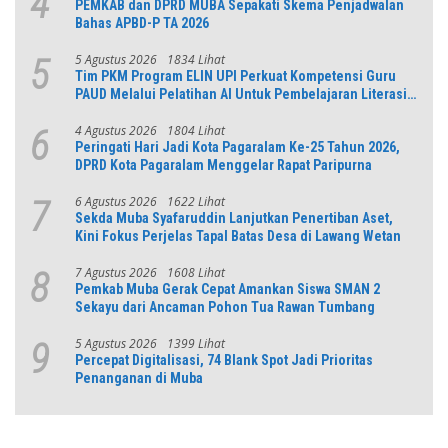
4
PEMKAB dan DPRD MUBA Sepakati Skema Penjadwalan
Bahas APBD-P TA 2026
5 Agustus 2026
1834 Lihat
5
Tim PKM Program ELIN UPI Perkuat Kompetensi Guru
PAUD Melalui Pelatihan AI Untuk Pembelajaran Literasi
dan Numerasi
4 Agustus 2026
1804 Lihat
6
Peringati Hari Jadi Kota Pagaralam Ke-25 Tahun 2026,
DPRD Kota Pagaralam Menggelar Rapat Paripurna
6 Agustus 2026
1622 Lihat
7
Sekda Muba Syafaruddin Lanjutkan Penertiban Aset,
Kini Fokus Perjelas Tapal Batas Desa di Lawang Wetan
7 Agustus 2026
1608 Lihat
8
Pemkab Muba Gerak Cepat Amankan Siswa SMAN 2
Sekayu dari Ancaman Pohon Tua Rawan Tumbang
5 Agustus 2026
1399 Lihat
9
Percepat Digitalisasi, 74 Blank Spot Jadi Prioritas
Penanganan di Muba