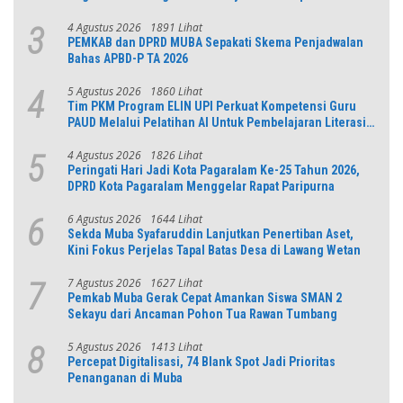
Jabar
4 Agustus 2026
1891 Lihat
3
PEMKAB dan DPRD MUBA Sepakati Skema Penjadwalan
Bahas APBD-P TA 2026
5 Agustus 2026
1860 Lihat
4
Tim PKM Program ELIN UPI Perkuat Kompetensi Guru
PAUD Melalui Pelatihan AI Untuk Pembelajaran Literasi
dan Numerasi
4 Agustus 2026
1826 Lihat
5
Peringati Hari Jadi Kota Pagaralam Ke-25 Tahun 2026,
DPRD Kota Pagaralam Menggelar Rapat Paripurna
6 Agustus 2026
1644 Lihat
6
Sekda Muba Syafaruddin Lanjutkan Penertiban Aset,
Kini Fokus Perjelas Tapal Batas Desa di Lawang Wetan
7 Agustus 2026
1627 Lihat
7
Pemkab Muba Gerak Cepat Amankan Siswa SMAN 2
Sekayu dari Ancaman Pohon Tua Rawan Tumbang
5 Agustus 2026
1413 Lihat
8
Percepat Digitalisasi, 74 Blank Spot Jadi Prioritas
Penanganan di Muba