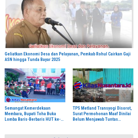
Geliatkan Ekonomi Desa dan Pelayanan, Pemkab Rohul Cairkan Gaji
ASN hingga Tunda Bayar 2025
Semangat Kemerdekaan
TPS Metland Transyogi Disorot,
Membara, Bupati Toha Buka
Surat Permohonan Maaf Dinilai
Lomba Baris-Berbaris HUT ke-81
Belum Menjawab Tuntas
RI di Muba
Keluhan Warga,