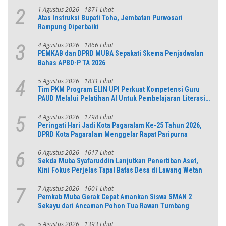
1 Agustus 2026
1871 Lihat
2
Atas Instruksi Bupati Toha, Jembatan Purwosari
Rampung Diperbaiki
4 Agustus 2026
1866 Lihat
3
PEMKAB dan DPRD MUBA Sepakati Skema Penjadwalan
Bahas APBD-P TA 2026
5 Agustus 2026
1831 Lihat
4
Tim PKM Program ELIN UPI Perkuat Kompetensi Guru
PAUD Melalui Pelatihan AI Untuk Pembelajaran Literasi
dan Numerasi
4 Agustus 2026
1798 Lihat
5
Peringati Hari Jadi Kota Pagaralam Ke-25 Tahun 2026,
DPRD Kota Pagaralam Menggelar Rapat Paripurna
6 Agustus 2026
1617 Lihat
6
Sekda Muba Syafaruddin Lanjutkan Penertiban Aset,
Kini Fokus Perjelas Tapal Batas Desa di Lawang Wetan
7 Agustus 2026
1601 Lihat
7
Pemkab Muba Gerak Cepat Amankan Siswa SMAN 2
Sekayu dari Ancaman Pohon Tua Rawan Tumbang
5 Agustus 2026
1393 Lihat