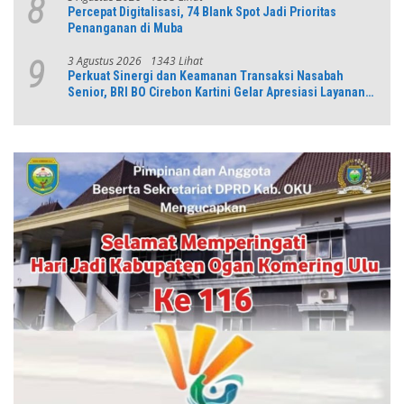
8
Percepat Digitalisasi, 74 Blank Spot Jadi Prioritas
Penanganan di Muba
3 Agustus 2026
1343 Lihat
9
Perkuat Sinergi dan Keamanan Transaksi Nasabah
Senior, BRI BO Cirebon Kartini Gelar Apresiasi Layanan
Pensiunan