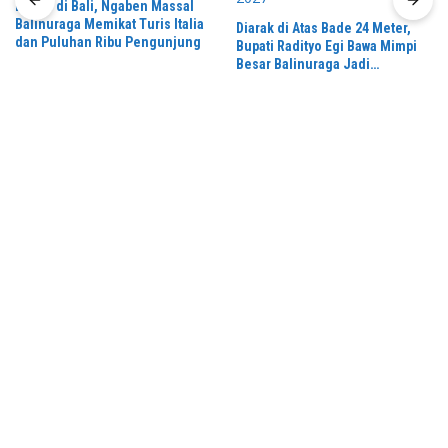
Bukan di Bali, Ngaben Massal
Balinuraga Memikat Turis Italia
Diarak di Atas Bade 24 Meter,
dan Puluhan Ribu Pengunjung
Bupati Radityo Egi Bawa Mimpi
Besar Balinuraga Jadi
‘Penglipuran’ Kedua pada 2027