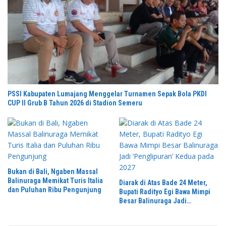
PSSI Kabupaten Lumajang Menggelar Turnamen Sepak Bola PKDI
CUP II Grub B Tahun 2026 di Stadion Semeru
Bukan di Bali, Ngaben Massal
Balinuraga Memikat Turis Italia
Diarak di Atas Bade 24 Meter,
dan Puluhan Ribu Pengunjung
Bupati Radityo Egi Bawa Mimpi
Besar Balinuraga Jadi
‘Penglipuran’ Kedua pada 2027