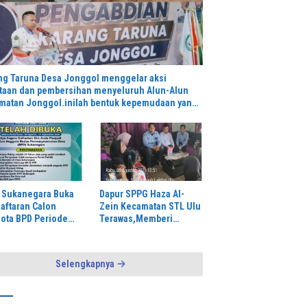
 di Rulung Raya Diganjar
Mengakhiri Masa KKN di Lapas
h Umrah dari Bupati Egi
Indramayu, Taruna Poltekip
T
Dilepas dengan Pesan
P
Pengabdian dan Integritas
Me
Pe
N
ng Taruna Desa Jonggol menggelar aksi
taan dan pembersihan menyeluruh Alun-Alun
matan Jonggol.inilah bentuk kepemudaan yang
inergi bersama sama “,karang taruna desa
gol Jaya Jaya,”
 Sukanegara Buka
Dapur SPPG Haza Al-
aftaran Calon
Zein Kecamatan STL Ulu
ota BPD Periode
Terawas,Memberi
–2035
Klarifikasi.
Selengkapnya