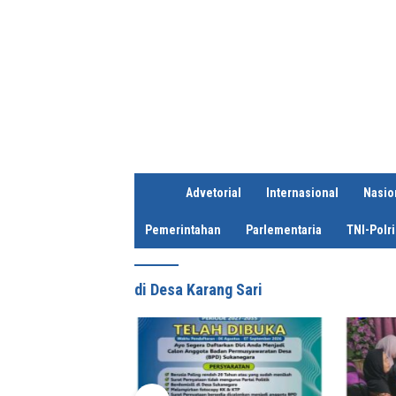
H
Advetorial
Internasional
Nasio
o
m
Pemerintahan
Parlementaria
TNI-Polri
e
di Desa Karang Sari