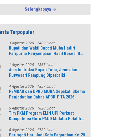
Penambangan Pasir Ilegal di
Selengkapnya
Lumajang
rita Terpopuler
3 Agustus 2026
2409 Lihat
1
Bupati dan Wakil Bupati Muba Hadiri
Paripurna Penyampaian Hasil Reses III
DPRD Tahun 2026
1 Agustus 2026
1865 Lihat
2
Atas Instruksi Bupati Toha, Jembatan
Purwosari Rampung Diperbaiki
4 Agustus 2026
1857 Lihat
3
PEMKAB dan DPRD MUBA Sepakati Skema
Penjadwalan Bahas APBD-P TA 2026
5 Agustus 2026
1820 Lihat
4
Tim PKM Program ELIN UPI Perkuat
Kompetensi Guru PAUD Melalui Pelatihan
AI Untuk Pembelajaran Literasi dan
Numerasi
4 Agustus 2026
1789 Lihat
5
Peringati Hari Jadi Kota Pagaralam Ke-25