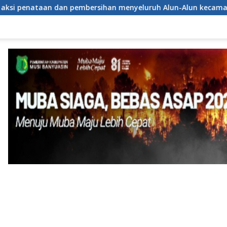
rsihan menyeluruh Alun-Alun kecamatan Jonggol.inilah bentu