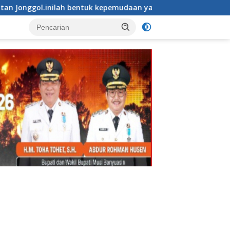
k kepemudaan yang bersinergi bersama sama “,karang taruna d