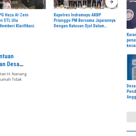
Buruh
Hadia
G Haza Al-Zein
Kapolres Indramayu AKBP
n STL Ulu
Prianggo PM Bersama Jajarannya
emberi Klarifikasi.
Dengan Ratusan Ojol Dalam
Rangka Silaturahmi
Kara
pena
keca
bers
antuan
Jong
dan Desa
atan H. Nanang
Rumah Tidak
Desa
Pend
Angg
2027