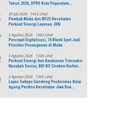
Tahun 2026, DPRD Kota Pagaralam
Menggelar Rapat Paripurna
30 Juli 2026
1453 Lihat
6
Pemkab Muba dan BPJS Kesehatan
Perkuat Sinergi Layanan JKN
5 Agustus 2026
1382 Lihat
7
Percepat Digitalisasi, 74 Blank Spot Jadi
Prioritas Penanganan di Muba
3 Agustus 2026
1336 Lihat
8
Perkuat Sinergi dan Keamanan Transaksi
Nasabah Senior, BRI BO Cirebon Kartini
Gelar Apresiasi Layanan Pensiunan
2 Agustus 2026
1306 Lihat
9
Lapas Sekayu Gandeng Puskesmas Balai
Agung Periksa Kesehatan Jiwa Dua
Warga Binaan