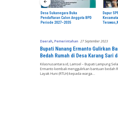
Desa Sukanegara Buka
Dapur SPP
a Desa Jonggol
Pendaftaran Calon Anggota BPD
Kecamata
si penataan dan
Periode 2027–2035
Terawas,M
menyeluruh Alun-
an Jonggol.inilah
mudaan yang
ersama sama “,karang
Daerah
,
Pemerintahan
27 September 2023
onggol Jaya Jaya,”
Bupati Nanang Ermanto Gulirkan B
Bedah Rumah di Desa Karang Sari 
Margodadi Kecamatan Jati Agung
Kilasnusantara.id, Lamsel – Bupati Lampung Sel
Ermanto kembali menggulirkan bantuan bedah 
Layak Huni (RTLH) kepada warga…