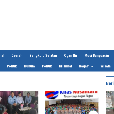
nal
Daerah
Bengkulu Selatan
Ogan Ilir
Musi Banyuasin
Politik
Hukum
Politik
Kriminal
Ragam
Wisata
Beri
Lantu