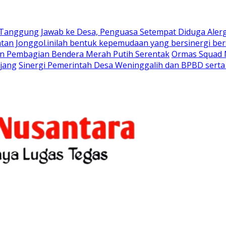
 Tanggung Jawab ke Desa, Penguasa Setempat Diduga Aler
n Jonggol.inilah bentuk kepemudaan yang bersinergi bers
an Pembagian Bendera Merah Putih Serentak
Ormas Squad N
jang
Sinergi Pemerintah Desa Weninggalih dan BPBD sert