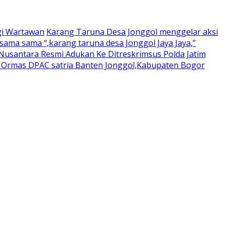
gi Wartawan
Karang Taruna Desa Jonggol menggelar aksi
ama sama “,karang taruna desa Jonggol Jaya Jaya,”
usantara Resmi Adukan Ke Ditreskrimsus Polda Jatim
a Ormas DPAC satria Banten Jonggol,Kabupaten Bogor