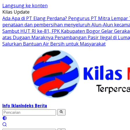
Langsung ke konten
Kilas Update
Ada Apa di PT Elang Perdana? Pengurus PT Mitra Lempar
penataan dan pembersihan menyeluruh Alun-Alun kecamata
Sambut HUT RI ke-81, FPK Kabupaten Bogor Gelar Gerak
atas Dugaan Maraknya Penambangan Pasir Ilegal di Luma
Salurkan Bantuan Air Bersih untuk Masyarakat
Info Iklan
Indeks Berita