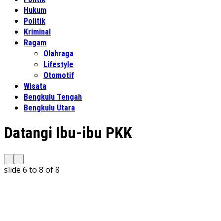
Hukum
Politik
Kriminal
Ragam
Olahraga
Lifestyle
Otomotif
Wisata
Bengkulu Tengah
Bengkulu Utara
Datangi Ibu-ibu PKK
slide
6 to 8
of 8