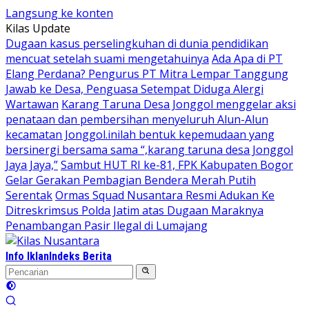
Langsung ke konten
Kilas Update
Dugaan kasus perselingkuhan di dunia pendidikan
mencuat setelah suami mengetahuinya
Ada Apa di PT
Elang Perdana? Pengurus PT Mitra Lempar Tanggung
Jawab ke Desa, Penguasa Setempat Diduga Alergi
Wartawan
Karang Taruna Desa Jonggol menggelar aksi
penataan dan pembersihan menyeluruh Alun-Alun
kecamatan Jonggol.inilah bentuk kepemudaan yang
bersinergi bersama sama “,karang taruna desa Jonggol
Jaya Jaya,”
Sambut HUT RI ke-81, FPK Kabupaten Bogor
Gelar Gerakan Pembagian Bendera Merah Putih
Serentak
Ormas Squad Nusantara Resmi Adukan Ke
Ditreskrimsus Polda Jatim atas Dugaan Maraknya
Penambangan Pasir Ilegal di Lumajang
Info Iklan
Indeks Berita