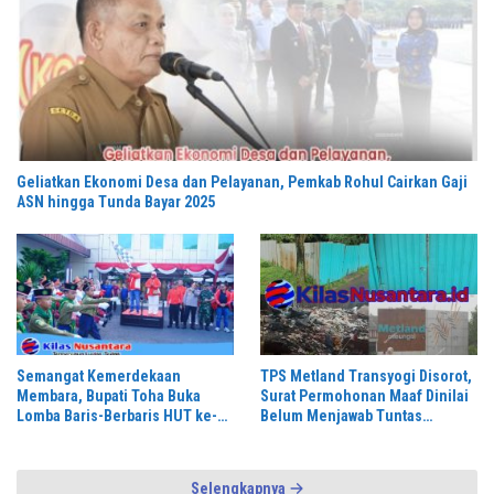
Geliatkan Ekonomi Desa dan Pelayanan, Pemkab Rohul Cairkan Gaji
ASN hingga Tunda Bayar 2025
Semangat Kemerdekaan
TPS Metland Transyogi Disorot,
Membara, Bupati Toha Buka
Surat Permohonan Maaf Dinilai
Lomba Baris-Berbaris HUT ke-81
Belum Menjawab Tuntas
RI di Muba
Keluhan Warga,
Selengkapnya