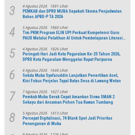
Jabar
4 Agustus 2026
1891 Lihat
3
PEMKAB dan DPRD MUBA Sepakati Skema Penjadwalan
Bahas APBD-P TA 2026
5 Agustus 2026
1860 Lihat
4
Tim PKM Program ELIN UPI Perkuat Kompetensi Guru
PAUD Melalui Pelatihan AI Untuk Pembelajaran Literasi
dan Numerasi
4 Agustus 2026
1826 Lihat
5
Peringati Hari Jadi Kota Pagaralam Ke-25 Tahun 2026,
DPRD Kota Pagaralam Menggelar Rapat Paripurna
6 Agustus 2026
1644 Lihat
6
Sekda Muba Syafaruddin Lanjutkan Penertiban Aset,
Kini Fokus Perjelas Tapal Batas Desa di Lawang Wetan
7 Agustus 2026
1627 Lihat
7
Pemkab Muba Gerak Cepat Amankan Siswa SMAN 2
Sekayu dari Ancaman Pohon Tua Rawan Tumbang
5 Agustus 2026
1413 Lihat
8
Percepat Digitalisasi, 74 Blank Spot Jadi Prioritas
Penanganan di Muba
9 Agustus 2026
1226 Lihat