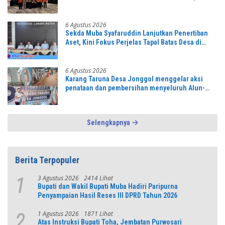
Pondasi Menuju Indonesia Emas 2045
6 Agustus 2026
Sekda Muba Syafaruddin Lanjutkan Penertiban
Aset, Kini Fokus Perjelas Tapal Batas Desa di
Lawang Wetan
6 Agustus 2026
Karang Taruna Desa Jonggol menggelar aksi
penataan dan pembersihan menyeluruh Alun-
Alun kecamatan Jonggol.inilah bentuk
kepemudaan yang bersinergi bersama sama
“,karang taruna desa Jonggol Jaya Jaya,”
Selengkapnya
Berita Terpopuler
3 Agustus 2026
2414 Lihat
1
Bupati dan Wakil Bupati Muba Hadiri Paripurna
Penyampaian Hasil Reses III DPRD Tahun 2026
1 Agustus 2026
1871 Lihat
2
Atas Instruksi Bupati Toha, Jembatan Purwosari