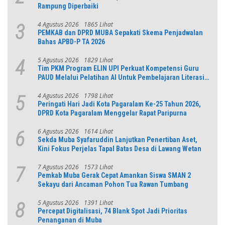
Rampung Diperbaiki
4 Agustus 2026
1865 Lihat
3
PEMKAB dan DPRD MUBA Sepakati Skema Penjadwalan
Bahas APBD-P TA 2026
5 Agustus 2026
1829 Lihat
4
Tim PKM Program ELIN UPI Perkuat Kompetensi Guru
PAUD Melalui Pelatihan AI Untuk Pembelajaran Literasi
dan Numerasi
4 Agustus 2026
1798 Lihat
5
Peringati Hari Jadi Kota Pagaralam Ke-25 Tahun 2026,
DPRD Kota Pagaralam Menggelar Rapat Paripurna
6 Agustus 2026
1614 Lihat
6
Sekda Muba Syafaruddin Lanjutkan Penertiban Aset,
Kini Fokus Perjelas Tapal Batas Desa di Lawang Wetan
7 Agustus 2026
1573 Lihat
7
Pemkab Muba Gerak Cepat Amankan Siswa SMAN 2
Sekayu dari Ancaman Pohon Tua Rawan Tumbang
5 Agustus 2026
1391 Lihat
8
Percepat Digitalisasi, 74 Blank Spot Jadi Prioritas
Penanganan di Muba