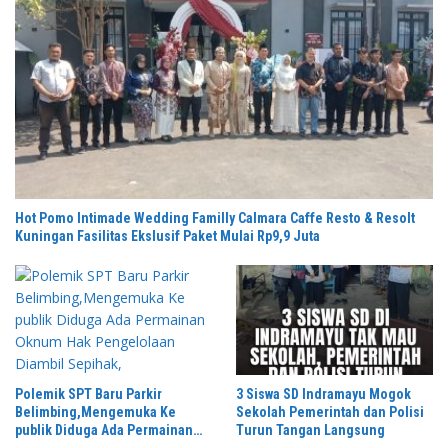
Hot Pomo Intimade Wedding Familly Calmara Caffe Resto & Resolt
Kuningan Fasilitas Ekslusif Paket Mulai Rp9,9 Juta
Polemik SPT Baru Parkir
3 Siswa SD Indramayu Mogok
Belimbing,Mengemuka Ke
Sekolah Pemerintah dan Polisi
publik Diduga Ada Permainan
Turun Tangan Langsung