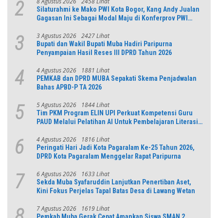
8 Agustus 2026
2458 Lihat
2
Silaturahmi ke Mako PWI Kota Bogor, Kang Andy Jualan
Gagasan Ini Sebagai Modal Maju di Konferprov PWI
Jabar
3 Agustus 2026
2427 Lihat
3
Bupati dan Wakil Bupati Muba Hadiri Paripurna
Penyampaian Hasil Reses III DPRD Tahun 2026
4 Agustus 2026
1881 Lihat
4
PEMKAB dan DPRD MUBA Sepakati Skema Penjadwalan
Bahas APBD-P TA 2026
5 Agustus 2026
1844 Lihat
5
Tim PKM Program ELIN UPI Perkuat Kompetensi Guru
PAUD Melalui Pelatihan AI Untuk Pembelajaran Literasi
dan Numerasi
4 Agustus 2026
1816 Lihat
6
Peringati Hari Jadi Kota Pagaralam Ke-25 Tahun 2026,
DPRD Kota Pagaralam Menggelar Rapat Paripurna
6 Agustus 2026
1633 Lihat
7
Sekda Muba Syafaruddin Lanjutkan Penertiban Aset,
Kini Fokus Perjelas Tapal Batas Desa di Lawang Wetan
7 Agustus 2026
1619 Lihat
8
Pemkab Muba Gerak Cepat Amankan Siswa SMAN 2