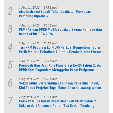
1 Agustus 2026
1873 Lihat
2
Atas Instruksi Bupati Toha, Jembatan Purwosari
Rampung Diperbaiki
4 Agustus 2026
1866 Lihat
3
PEMKAB dan DPRD MUBA Sepakati Skema Penjadwalan
Bahas APBD-P TA 2026
5 Agustus 2026
1831 Lihat
4
Tim PKM Program ELIN UPI Perkuat Kompetensi Guru
PAUD Melalui Pelatihan AI Untuk Pembelajaran Literasi
dan Numerasi
4 Agustus 2026
1799 Lihat
5
Peringati Hari Jadi Kota Pagaralam Ke-25 Tahun 2026,
DPRD Kota Pagaralam Menggelar Rapat Paripurna
6 Agustus 2026
1620 Lihat
6
Sekda Muba Syafaruddin Lanjutkan Penertiban Aset,
Kini Fokus Perjelas Tapal Batas Desa di Lawang Wetan
7 Agustus 2026
1605 Lihat
7
Pemkab Muba Gerak Cepat Amankan Siswa SMAN 2
Sekayu dari Ancaman Pohon Tua Rawan Tumbang