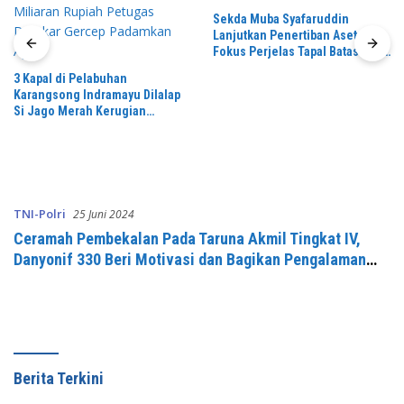
Sekda Muba Syafaruddin
Lanjutkan Penertiban Aset, Kini
Fokus Perjelas Tapal Batas Desa
di Lawang Wetan
3 Kapal di Pelabuhan
Karangsong Indramayu Dilalap
Si Jago Merah Kerugian
Diperkirakan Capai Miliaran
Rupiah Petugas Damkar Gercep
Padamkan Api
TNI-Polri
25 Juni 2024
Ceramah Pembekalan Pada Taruna Akmil Tingkat IV,
Danyonif 330 Beri Motivasi dan Bagikan Pengalaman
Tugas Operasi
Berita Terkini