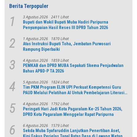
Berita Terpopuler
3 Agustus 2026
2411 Lihat
1
Bupati dan Wakil Bupati Muba Hadiri Paripurna
Penyampaian Hasil Reses III DPRD Tahun 2026
1 Agustus 2026
1870 Lihat
2
Atas Instruksi Bupati Toha, Jembatan Purwosari
Rampung Diperbaiki
4 Agustus 2026
1859 Lihat
3
PEMKAB dan DPRD MUBA Sepakati Skema Penjadwalan
Bahas APBD-P TA 2026
5 Agustus 2026
1824 Lihat
4
Tim PKM Program ELIN UPI Perkuat Kompetensi Guru
PAUD Melalui Pelatihan AI Untuk Pembelajaran Literasi
dan Numerasi
4 Agustus 2026
1792 Lihat
5
Peringati Hari Jadi Kota Pagaralam Ke-25 Tahun 2026,
DPRD Kota Pagaralam Menggelar Rapat Paripurna
6 Agustus 2026
1579 Lihat
6
Sekda Muba Syafaruddin Lanjutkan Penertiban Aset,
Kini Fokus Perjelas Tapal Batas Desa di Lawang Wetan