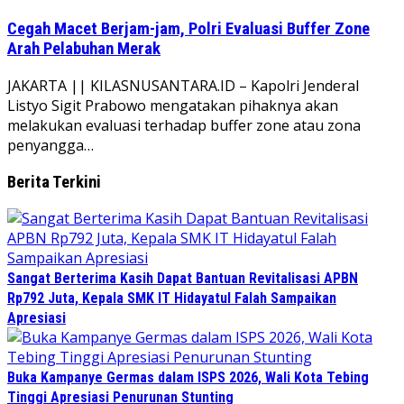
Cegah Macet Berjam-jam, Polri Evaluasi Buffer Zone
Arah Pelabuhan Merak
JAKARTA || KILASNUSANTARA.ID – Kapolri Jenderal
Listyo Sigit Prabowo mengatakan pihaknya akan
melakukan evaluasi terhadap buffer zone atau zona
penyangga…
Berita Terkini
Sangat Berterima Kasih Dapat Bantuan Revitalisasi APBN
Rp792 Juta, Kepala SMK IT Hidayatul Falah Sampaikan
Apresiasi
Buka Kampanye Germas dalam ISPS 2026, Wali Kota Tebing
Tinggi Apresiasi Penurunan Stunting