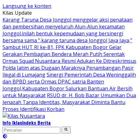
Langsung ke konten
Kilas Update
Karang Taruna Desa Jonggol menggelar aksi penataan
dan pembersihan menyeluruh Alun-Alun kecamatan
Jonggol.inilah bentuk kepemudaan yang bersinergi
bersama sama “,karang taruna desa Jonggol Jaya Jaya,”
Sambut HUT RI ke-81, FPK Kabupaten Bogor Gelar
Gerakan Pembagian Bendera Merah Putih Serentak
Ormas Squad Nusantara Resmi Adukan Ke Ditreskrimsus
Polda Jatim atas Dugaan Maraknya Penambangan Pasir
Ilegal di Lumajang
Sinergi Pemerintah Desa Weninggalih
dan BPBD serta Ormas DPAC satria Banten
Jonggol,Kabupaten Bogor Salurkan Bantuan Air Bersih
untuk Masyarakat
RSUD dr. H. Bob Bazar Umumkan Dua
Jenazah Tanpa Identitas, Masyarakat Diminta Bantu
Proses Identifikasi Korban
Info Iklan
Indeks Berita