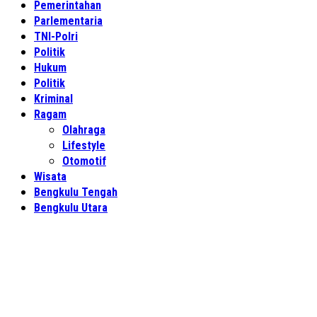
Pemerintahan
Parlementaria
TNI-Polri
Politik
Hukum
Politik
Kriminal
Ragam
Olahraga
Lifestyle
Otomotif
Wisata
Bengkulu Tengah
Bengkulu Utara