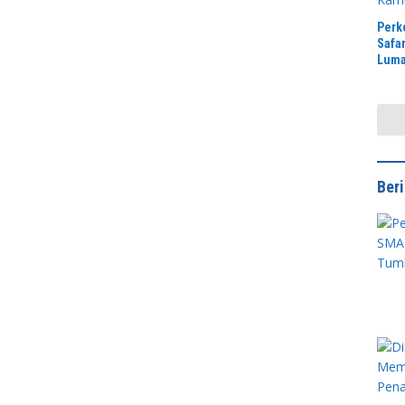
Perk
Safa
Luma
Jaga
Ber