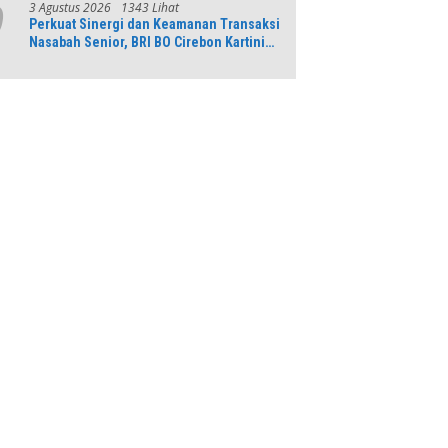
3 Agustus 2026
1343 Lihat
9
Perkuat Sinergi dan Keamanan Transaksi
Nasabah Senior, BRI BO Cirebon Kartini
Gelar Apresiasi Layanan Pensiunan