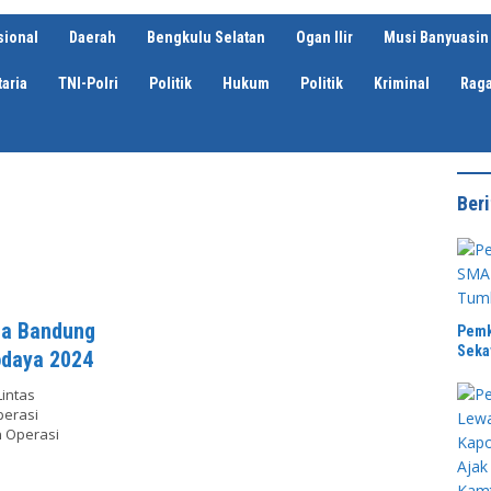
sional
Daerah
Bengkulu Selatan
Ogan Ilir
Musi Banyuasin
aria
TNI-Polri
Politik
Hukum
Politik
Kriminal
Rag
Beri
ta Bandung
Pemk
Seka
odaya 2024
intas
perasi
 Operasi