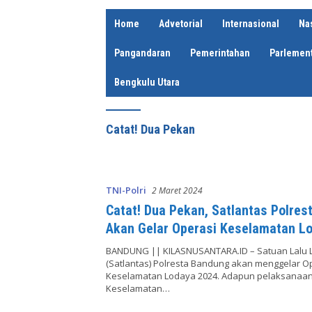
Home
Advetorial
Internasional
Na
Pangandaran
Pemerintahan
Parlement
Bengkulu Utara
Catat! Dua Pekan
TNI-Polri
2 Maret 2024
Catat! Dua Pekan, Satlantas Polres
Akan Gelar Operasi Keselamatan L
BANDUNG || KILASNUSANTARA.ID – Satuan Lalu L
(Satlantas) Polresta Bandung akan menggelar O
Keselamatan Lodaya 2024. Adapun pelaksanaan
Keselamatan…