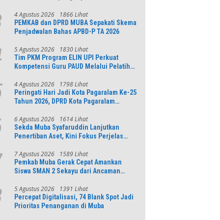
4 Agustus 2026
1866 Lihat
3
PEMKAB dan DPRD MUBA Sepakati Skema
Penjadwalan Bahas APBD-P TA 2026
5 Agustus 2026
1830 Lihat
4
Tim PKM Program ELIN UPI Perkuat
Kompetensi Guru PAUD Melalui Pelatihan
AI Untuk Pembelajaran Literasi dan
Numerasi
4 Agustus 2026
1798 Lihat
5
Peringati Hari Jadi Kota Pagaralam Ke-25
Tahun 2026, DPRD Kota Pagaralam
Menggelar Rapat Paripurna
6 Agustus 2026
1614 Lihat
6
Sekda Muba Syafaruddin Lanjutkan
Penertiban Aset, Kini Fokus Perjelas
Tapal Batas Desa di Lawang Wetan
7 Agustus 2026
1589 Lihat
7
Pemkab Muba Gerak Cepat Amankan
Siswa SMAN 2 Sekayu dari Ancaman
Pohon Tua Rawan Tumbang
5 Agustus 2026
1391 Lihat
8
Percepat Digitalisasi, 74 Blank Spot Jadi
Prioritas Penanganan di Muba