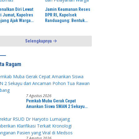
enalkan Diri Lewat
Jamin Keamanan Reses
ri Jumat, Kapolres
DPR RI, Kapolsek
jang Ajak Warga
Randuagung: Bentuk
 Kamtibmas
Pengayoman dan
Pelayanan Warga
Selengkapnya
ita Ragam
7 Agustus 2026
Pemkab Muba Gerak Cepat
Amankan Siswa SMAN 2 Sekayu
dari Ancaman Pohon Tua Rawan
Tumbang
7 Agustus 2026