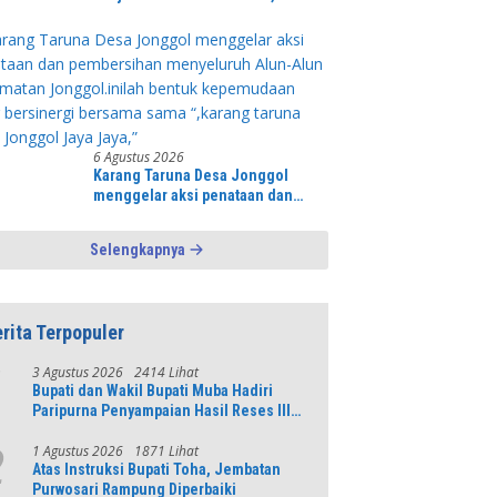
Fokus Perjelas Tapal Batas Desa di
Lawang Wetan
6 Agustus 2026
Karang Taruna Desa Jonggol
menggelar aksi penataan dan
pembersihan menyeluruh Alun-
Alun kecamatan Jonggol.inilah
Selengkapnya
bentuk kepemudaan yang
bersinergi bersama sama “,karang
taruna desa Jonggol Jaya Jaya,”
rita Terpopuler
3 Agustus 2026
2414 Lihat
1
Bupati dan Wakil Bupati Muba Hadiri
Paripurna Penyampaian Hasil Reses III
DPRD Tahun 2026
1 Agustus 2026
1871 Lihat
2
Atas Instruksi Bupati Toha, Jembatan
Purwosari Rampung Diperbaiki