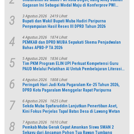
Gagasan Ini Sebagai Modal Maju di Konferprov PWI
Jabar
3 Agustus 2026
2419 Lihat
3
Bupati dan Wakil Bupati Muba Hadiri Paripurna
Penyampaian Hasil Reses III DPRD Tahun 2026
4 Agustus 2026
1874 Lihat
4
PEMKAB dan DPRD MUBA Sepakati Skema Penjadwalan
Bahas APBD-P TA 2026
5 Agustus 2026
1836 Lihat
5
Tim PKM Program ELIN UPI Perkuat Kompetensi Guru
PAUD Melalui Pelatihan AI Untuk Pembelajaran Literasi
dan Numerasi
4 Agustus 2026
1808 Lihat
6
Peringati Hari Jadi Kota Pagaralam Ke-25 Tahun 2026,
DPRD Kota Pagaralam Menggelar Rapat Paripurna
6 Agustus 2026
1625 Lihat
7
Sekda Muba Syafaruddin Lanjutkan Penertiban Aset,
Kini Fokus Perjelas Tapal Batas Desa di Lawang Wetan
7 Agustus 2026
1610 Lihat
8
Pemkab Muba Gerak Cepat Amankan Siswa SMAN 2
Sekayu dari Ancaman Pohon Tua Rawan Tumbang