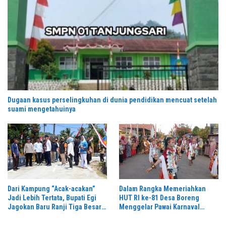
Dugaan kasus perselingkuhan di dunia pendidikan mencuat setelah
suami mengetahuinya
Dari Kampung “Acak-acakan”
Dalam Rangka Memeriahkan
Jadi Lebih Tertata, Bupati Egi
HUT RI ke-81 Desa Boreng
Jagokan Baru Ranji Tiga Besar
Menggelar Pawai Karnaval
Desa Helau
Dengan Begitu Meriah dan
Spektakuler