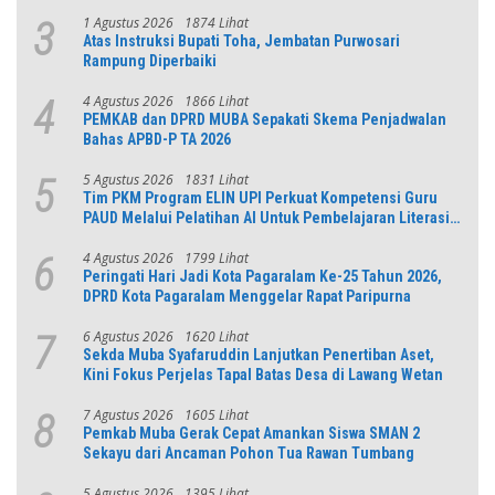
Jabar
1 Agustus 2026
1874 Lihat
3
Atas Instruksi Bupati Toha, Jembatan Purwosari
Rampung Diperbaiki
4 Agustus 2026
1866 Lihat
4
PEMKAB dan DPRD MUBA Sepakati Skema Penjadwalan
Bahas APBD-P TA 2026
5 Agustus 2026
1831 Lihat
5
Tim PKM Program ELIN UPI Perkuat Kompetensi Guru
PAUD Melalui Pelatihan AI Untuk Pembelajaran Literasi
dan Numerasi
4 Agustus 2026
1799 Lihat
6
Peringati Hari Jadi Kota Pagaralam Ke-25 Tahun 2026,
DPRD Kota Pagaralam Menggelar Rapat Paripurna
6 Agustus 2026
1620 Lihat
7
Sekda Muba Syafaruddin Lanjutkan Penertiban Aset,
Kini Fokus Perjelas Tapal Batas Desa di Lawang Wetan
7 Agustus 2026
1605 Lihat
8
Pemkab Muba Gerak Cepat Amankan Siswa SMAN 2
Sekayu dari Ancaman Pohon Tua Rawan Tumbang
5 Agustus 2026
1395 Lihat