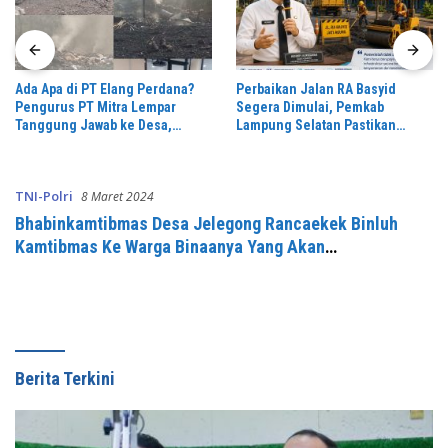
Ada Apa di PT Elang Perdana?
Perbaikan Jalan RA Basyid
Pengurus PT Mitra Lempar
Segera Dimulai, Pemkab
Tanggung Jawab ke Desa,
Lampung Selatan Pastikan
Penguasa Setempat Diduga
Mobilitas Warga Lebih Aman dan
Alergi Wartawan
Nyaman
TNI-Polri
8 Maret 2024
Bhabinkamtibmas Desa Jelegong Rancaekek Binluh
Kamtibmas Ke Warga Binaanya Yang Akan
Mmelaksanakan Aksi Unras
Berita Terkini