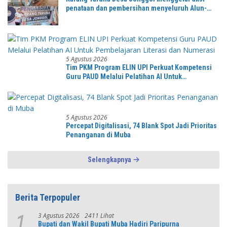
penataan dan pembersihan menyeluruh Alun-
Alun kecamatan Jonggol.inilah bentuk
kepemudaan yang bersinergi bersama sama
“,karang taruna desa Jonggol Jaya Jaya,”
5 Agustus 2026
Tim PKM Program ELIN UPI Perkuat Kompetensi
Guru PAUD Melalui Pelatihan AI Untuk
Pembelajaran Literasi dan Numerasi
5 Agustus 2026
Percepat Digitalisasi, 74 Blank Spot Jadi Prioritas
Penanganan di Muba
Selengkapnya
Berita Terpopuler
3 Agustus 2026
2411 Lihat
1
Bupati dan Wakil Bupati Muba Hadiri Paripurna