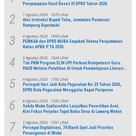
Penyampaian Hasil Reses III DPRD Tahun 2026
1 Agustus 2026
1870 Lihat
2
Atas Instruksi Bupati Toha, Jembatan Purwosari
Rampung Diperbaiki
4 Agustus 2026
1859 Lihat
3
PEMKAB dan DPRD MUBA Sepakati Skema Penjadwalan
Bahas APBD-P TA 2026
5 Agustus 2026
1824 Lihat
4
Tim PKM Program ELIN UPI Perkuat Kompetensi Guru
PAUD Melalui Pelatihan AI Untuk Pembelajaran Literasi
dan Numerasi
4 Agustus 2026
1792 Lihat
5
Peringati Hari Jadi Kota Pagaralam Ke-25 Tahun 2026,
DPRD Kota Pagaralam Menggelar Rapat Paripurna
6 Agustus 2026
1595 Lihat
6
Sekda Muba Syafaruddin Lanjutkan Penertiban Aset,
Kini Fokus Perjelas Tapal Batas Desa di Lawang Wetan
5 Agustus 2026
1391 Lihat
7
Percepat Digitalisasi, 74 Blank Spot Jadi Prioritas
Penanganan di Muba